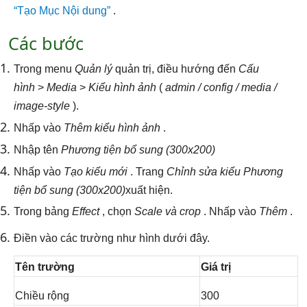
“Tạo Mục Nội dung”
.
Các bước
Trong menu
Quản lý
quản trị, điều hướng đến
Cấu
hình
>
Media
>
Kiểu hình ảnh
(
admin / config / media /
image-style
).
Nhấp vào
Thêm kiểu hình ảnh
.
Nhập tên
Phương tiện bổ sung (300x200)
Nhấp vào
Tạo kiểu mới
. Trang
Chỉnh sửa kiểu Phương
tiện bổ sung (300x200)
xuất hiện.
Trong bảng
Effect
, chọn
Scale và crop
. Nhấp vào
Thêm
.
Điền vào các trường như hình dưới đây.
Tên trường
Giá trị
Chiều rộng
300