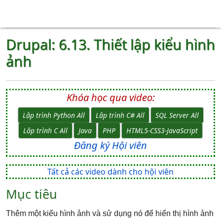
Drupal: 6.13. Thiết lập kiểu hình
ảnh
Khóa học qua video:
Lập trình Python All
Lập trình C# All
SQL Server All
Lập trình C All
Java
PHP
HTML5-CSS3-JavaScript
Đăng ký Hội viên
Tất cả các video dành cho hội viên
Mục tiêu
Thêm một kiểu hình ảnh và sử dụng nó để hiển thị hình ảnh