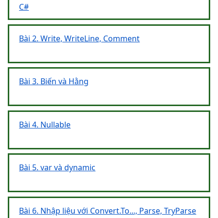
C#
Bài 2. Write, WriteLine, Comment
Bài 3. Biến và Hằng
Bài 4. Nullable
Bài 5. var và dynamic
Bài 6. Nhập liệu với Convert.To..., Parse, TryParse