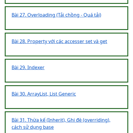
Bài 27. Overloading (Tải chồng - Quá tải)
Bài 28. Property với các accesser set và get
Bài 29. Indexer
Bài 30. ArrayList, List Generic
Bài 31. Thừa kế (Inherit), Ghi đè (overriding),
cách sử dụng base