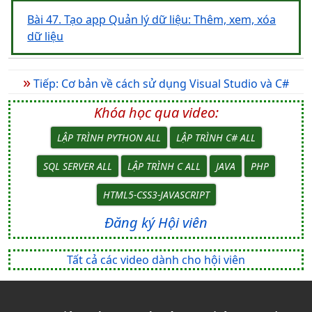
Bài 47. Tạo app Quản lý dữ liệu: Thêm, xem, xóa
dữ liệu
»
Tiếp: Cơ bản về cách sử dụng Visual Studio và C#
Khóa học qua video:
LẬP TRÌNH PYTHON ALL
LẬP TRÌNH C# ALL
SQL SERVER ALL
LẬP TRÌNH C ALL
JAVA
PHP
HTML5-CSS3-JAVASCRIPT
Đăng ký Hội viên
Tất cả các video dành cho hội viên