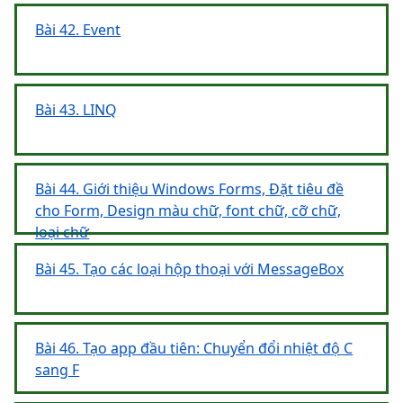
Bài 42. Event
Bài 43. LINQ
Bài 44. Giới thiệu Windows Forms, Đặt tiêu đề
cho Form, Design màu chữ, font chữ, cỡ chữ,
loại chữ
Bài 45. Tạo các loại hộp thoại với MessageBox
Bài 46. Tạo app đầu tiên: Chuyển đổi nhiệt độ C
sang F