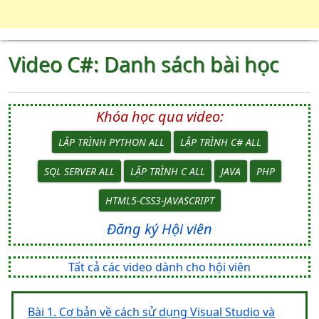
Video C#: Danh sách bài học
Khóa học qua video:
LẬP TRÌNH PYTHON ALL
LẬP TRÌNH C# ALL
SQL SERVER ALL
LẬP TRÌNH C ALL
JAVA
PHP
HTML5-CSS3-JAVASCRIPT
Đăng ký Hội viên
Tất cả các video dành cho hội viên
Bài 1. Cơ bản về cách sử dụng Visual Studio và