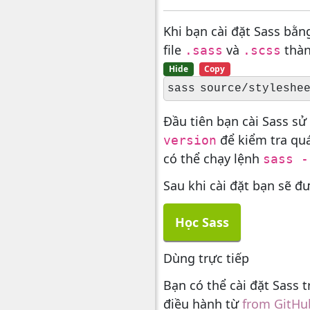
Khi bạn cài đặt Sass bằn
file
và
thàn
.sass
.scss
Hide
Copy
Đầu tiên bạn cài Sass s
để kiểm tra quá
version
có thể chạy lệnh
sass -
Sau khi cài đặt bạn sẽ đ
Học Sass
Dùng trực tiếp
Bạn có thể cài đặt Sass
điều hành từ
from GitHu