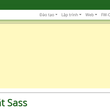
Đào tạo
Lập trình
Web
FW-
ặt Sass