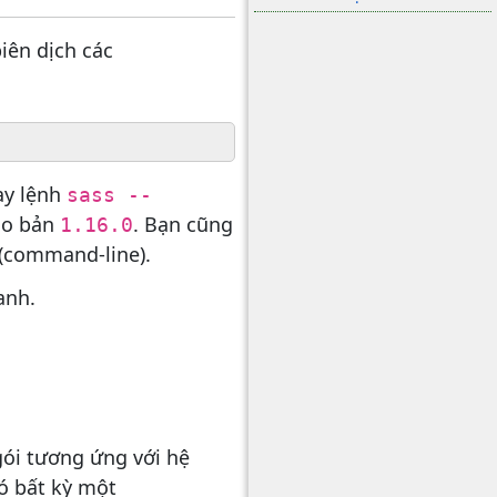
iên dịch các
ạy lệnh
sass --
vào bản
. Bạn cũng
1.16.0
 (command-line).
anh.
gói tương ứng với hệ
có bất kỳ một