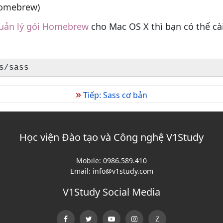
Homebrew)
quản lý gói Homebrew
cho Mac OS X thì bạn có thể cà
s/sass
»
Tiếp: Sass cơ bản
Học viện Đào tạo và Công nghệ V1Study
Mobile:
0986.589.410
Email:
info@v1study.com
V1Study Social Media