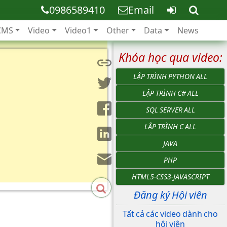
0986589410
Email
CMS
Video
Video1
Other
Data
News
Khóa học qua video:
LẬP TRÌNH PYTHON ALL
LẬP TRÌNH C# ALL
SQL SERVER ALL
LẬP TRÌNH C ALL
JAVA
PHP
HTML5-CSS3-JAVASCRIPT
Đăng ký Hội viên
Tất cả các video dành cho
hội viên