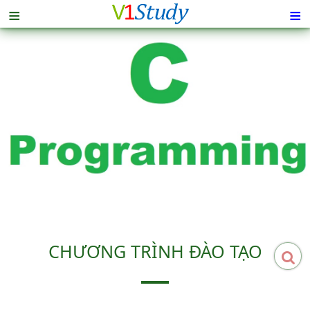
≡
≡
CHƯƠNG TRÌNH ĐÀO TẠO