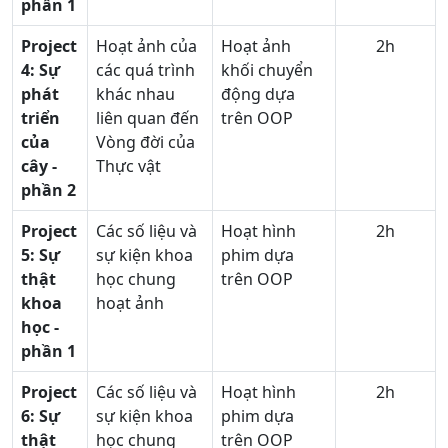
phần 1
Project
Hoạt ảnh của
Hoạt ảnh
2h
4: Sự
các quá trình
khối chuyển
phát
khác nhau
động dựa
triển
liên quan đến
trên OOP
của
Vòng đời của
cây -
Thực vật
p
hần 2
Project
Các số liệu và
Hoạt hình
2h
5:
Sự
sự kiện khoa
phim dựa
thật
học chung
trên OOP
khoa
hoạt ảnh
học -
phần 1
Project
Các số liệu và
Hoạt hình
2h
6:
Sự
sự kiện khoa
phim dựa
thật
học chung
trên OOP