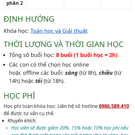
phần 2
ĐỊNH HƯỚNG
Khóa học:
Toán học và Giải thuật
THỜI LƯỢNG VÀ THỜI GIAN HỌC
Tổng số buổi học:
8 buổi (1 buổi học = 2h)
Các con có thể chọn học online
hoặc offline các buổi:
sáng
(từ 8h),
chiều
(từ
14h) hoặc
tối
(từ 18h).
HỌC PHÍ
Học phí toàn khóa học: Liên hệ số hotline
0986.589.410
để được tư vấn cụ thể.
Khuyến khích:
Học viên sẽ được giảm 20%, 15% hoặc 10% học phí nếu
con đạt được một trong các giải tương ứng là vàng, bạc,