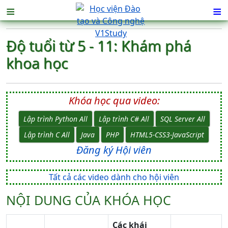
≡
≡
Độ tuổi từ 5 - 11: Khám phá
khoa học
Khóa học qua video:
Lập trình Python All
Lập trình C# All
SQL Server All
Lập trình C All
Java
PHP
HTML5-CSS3-JavaScript
Đăng ký Hội viên
Tất cả các video dành cho hội viên
NỘI DUNG CỦA KHÓA HỌC
Các khái