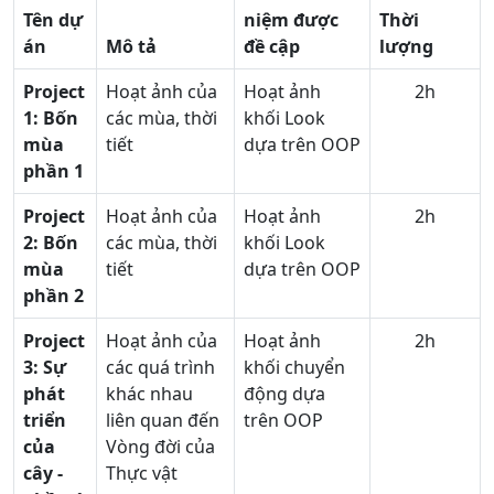
Tên dự
niệm được
Thời
án
Mô tả
đề cập
lượng
Project
Hoạt ảnh của
Hoạt ảnh
2h
1: Bốn
các mùa, thời
khối Look
mùa
tiết
dựa trên OOP
phần 1
Project
Hoạt ảnh của
Hoạt ảnh
2h
2:
Bốn
các mùa, thời
khối Look
mùa
tiết
dựa trên OOP
phần 2
Project
Hoạt ảnh của
Hoạt ảnh
2h
3:
Sự
các quá trình
khối chuyển
phát
khác nhau
động dựa
triển
liên quan đến
trên OOP
của
Vòng đời của
cây -
Thực vật