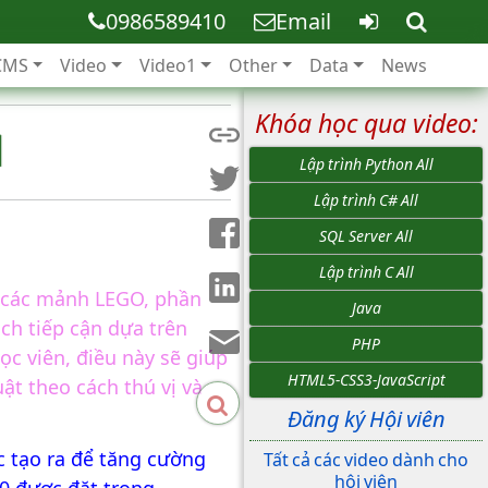
0986589410
Email
CMS
Video
Video1
Other
Data
News
Khóa học qua video:
1
Lập trình Python All
Lập trình C# All
SQL Server All
Lập trình C All
p các mảnh LEGO, phần
Java
ch tiếp cận dựa trên
PHP
ọc viên, điều này sẽ giúp
HTML5-CSS3-JavaScript
ật theo cách thú vị và
Đăng ký Hội viên
 tạo ra để tăng cường
Tất cả các video dành cho
hội viên