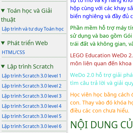
sự tò mò và kỹ năng kho
hộp cùng với các khay s
Toán học và Giải
biến nghiêng và đầy đủ c
thuật
Phần mềm hỗ trợ máy tín
Lập trình và tư duy Toán học
sử dụng và bao gồm Gói c
Phát triển Web
trái đất và không gian, v
HTML/CSS
LEGO Education WeDo 2.0 
môn liên quan đến khoa 
Lập trình Scratch
WeDo 2.0 hỗ trợ giải phá
Lập trình Scratch 3.0 level 1
tìm câu trả lời và giải q
Lập trình Scratch 3.0 level 2
Học viên học bằng cách đ
Lập trình Scratch 3.0 level 3
con. Thay vào đó khóa h
Lập trình Scratch 3.0 level 4
điều các con chưa hiểu.
Lập trình Scratch 3.0 level 5
NỘI DUNG C
Lập trình Scratch 3.0 level 6