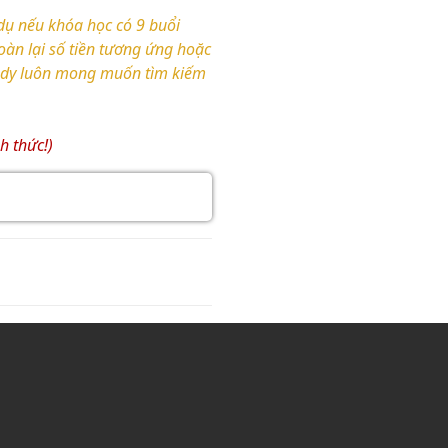
 dụ nếu khóa học có 9 buổi
oàn lại số tiền tương ứng hoặc
Study luôn mong muốn tìm kiếm
h thức!)