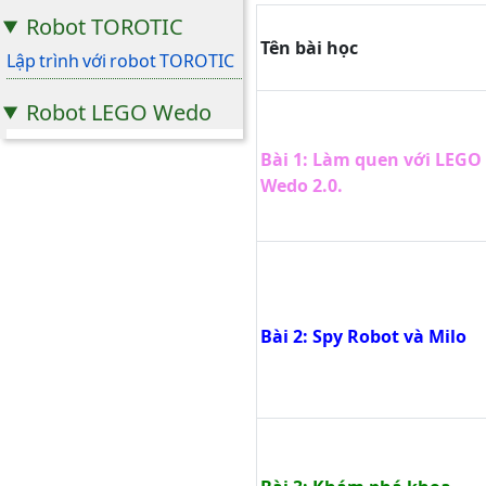
Robot TOROTIC
Tên bài học
Lập trình với robot TOROTIC
Robot LEGO Wedo
LEGO Wedo level 1
Bài 1: Làm quen với LEGO
LEGO Wedo level 2
Wedo 2.0.
LEGO Wedo level 3
Robot mBot
Lập trình Scratch 3.0 với
robot mBot level 1
Bài 2: Spy Robot và Milo
Lập trình Scratch 3.0 với
robot mBot level 2
Lập trình Scratch 3.0 với
robot mBot level 3