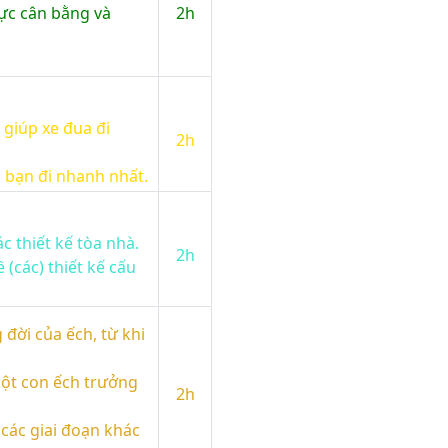
lực cân bằng và
2h
 giúp xe đua đi
2h
a bạn đi nhanh nhất.
.
c thiết kế tòa nhà.
2h
 (các) thiết kế cấu
đời của ếch, từ khi
một con ếch trưởng
2h
 các giai đoạn khác