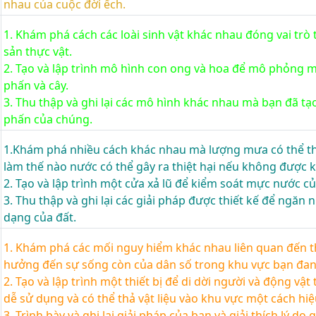
nhau của cuộc đời ếch.
1. Khám phá cách các loài sinh vật khác nhau đóng vai trò 
sản thực vật.
2. Tạo và lập trình mô hình con ong và hoa để mô phỏng m
phấn và cây.
3. Thu thập và ghi lại các mô hình khác nhau mà bạn đã tạo
phấn của chúng.
1.Khám phá nhiều cách khác nhau mà lượng mưa có thể th
làm thế nào nước có thể gây ra thiệt hại nếu không được k
2. Tạo và lập trình một cửa xả lũ để kiểm soát mực nước c
3. Thu thập và ghi lại các giải pháp được thiết kế để ngăn 
dạng của đất.
1. Khám phá các mối nguy hiểm khác nhau liên quan đến th
hưởng đến sự sống còn của dân số trong khu vực bạn đan
2. Tạo và lập trình một thiết bị để di dời người và động vật
dễ sử dụng và có thể thả vật liệu vào khu vực một cách hiệ
3. Trình bày và ghi lại giải pháp của bạn và giải thích lý do