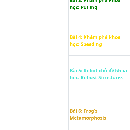
Bài 3: Khám phá khoa
Video trải nghiệm
học: Pulling
Sản phẩm Codi Math xếp số
của bạn Đức Trí (lớp 1)
Trải nghiệm robot mBot tại
điểm đào tạo Rainbow Văn
Bài 4: Khám phá khoa
Quán
học: Speeding
Trải nghiệm robot mBot tại
điểm đào tạo C37 Bắc Hà
mBot: Đấu vật Sumo. Trải
nghiệm robot mBot lần 2 tại
Bài 5: Robot chủ đề khoa
điểm đào tạo C37 Bắc Hà
học: Robust Structures
mBot: Thi đấu bóng đá. Trải
nghiệm robot mBot lần 2 tại
điểm đào tạo C37 Bắc Hà
Bài 6: Frog's
Metamorphosis