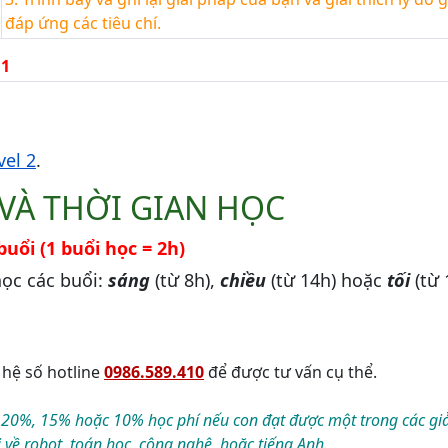
đáp ứng các tiêu chí.
 1
el 2
.
VÀ THỜI GIAN HỌC
buổi (1 buổi học = 2h)
học các buổi:
sáng
(từ 8h),
chiều
(từ 14h) hoặc
tối
(từ 
 hệ số hotline
0986.589.410
để được tư vấn cụ thể.
 20%, 15% hoặc 10% học phí nếu con đạt được một trong các giả
 về robot, toán học, công nghệ, hoặc tiếng Anh.