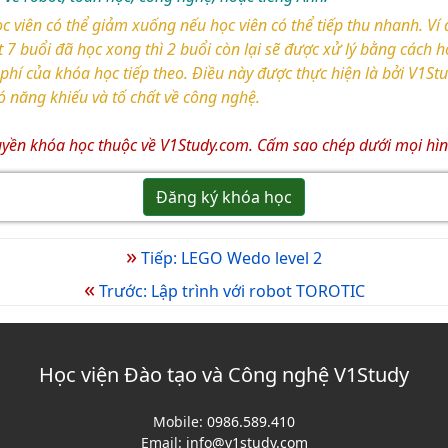
c viên có thể giảm xuống nếu học viên có thể tiếp thu nhanh. Ví
 7 buổi đã học xong thì 2 buổi còn lại sẽ được xử lý bằng cách h
 phí của khóa học tiếp theo. Điều này được thực hiện là bởi V1
 năng khiếu và tố chất về công nghệ.
yền khóa học thuộc về V1Study.com. Cấm sao chép dưới mọi hìn
Đăng ký khóa học
»
Tiếp: LEGO Wedo level 2
«
Trước: Lập trình với robot TOROTIC
Học viện Đào tạo và Công nghệ V1Study
Mobile:
0986.589.410
Email:
info@v1study.com