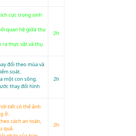
tích cực trong sinh
ối quan hệ giữa thụ
2h
 ra thực vật và thụ
ay đổi theo mùa và
iểm soát.
ủa một con sông.
2h
nước thay đổi hình
ời tiết có thể ảnh
g ở.
 theo cách an toàn,
2h
u quả.
 giải pháp của bạn