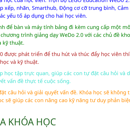
a học của học viên. Trọn bộ LEGO Education WeDo 2.
ắp xếp, nhãn, Smarthub, Động cơ cỡ trung bình, Cả
ác yếu tố áp dụng cho hai học viên.
h để bàn và máy tính bảng đi kèm cung cấp một môi 
hương trình giảng dạy WeDo 2.0 với các chủ đề khoa
à kỹ thuật.
được phát triển để thu hút và thúc đẩy học viên thí
học và kỹ thuật.
p học tập trực quan, giúp các con tự đặt câu hỏi và 
uyết vấn đề thực tế cuộc sống.
ặt câu hỏi và giải quyết vấn đề. Khóa học sẽ không 
ọc sẽ giúp các con nâng cao kỹ năng tư duy phản bi
ỦA KHÓA HỌC