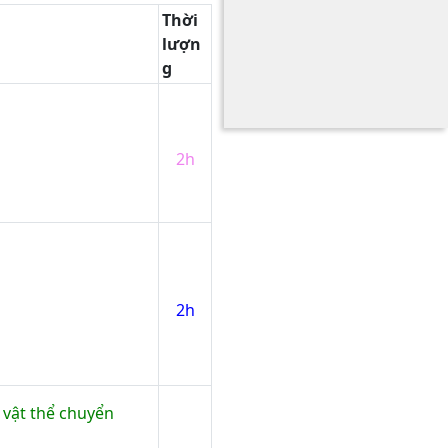
Thời
lượn
g
2h
2h
c vật thể chuyển