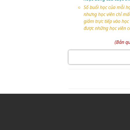
Số buổi học của mỗi họ
nhưng học viên chỉ mất
giảm trực tiếp vào học
được những học viên có
(Bản qu