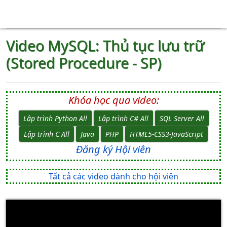
Video MySQL: Thủ tục lưu trữ
(Stored Procedure - SP)
Khóa học qua video:
Lập trình Python All
Lập trình C# All
SQL Server All
Lập trình C All
Java
PHP
HTML5-CSS3-JavaScript
Đăng ký Hội viên
Tất cả các video dành cho hội viên