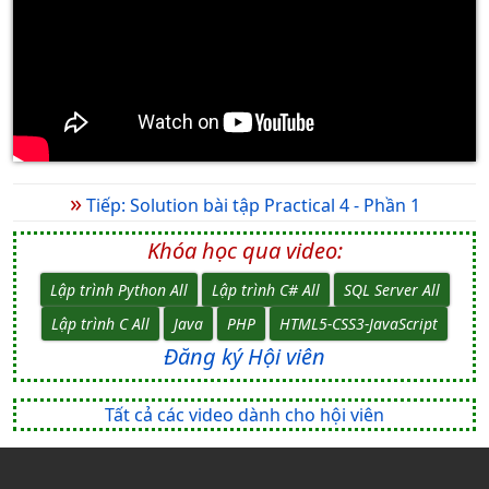
»
Tiếp: Solution bài tập Practical 4 - Phần 1
Khóa học qua video:
Lập trình Python All
Lập trình C# All
SQL Server All
Lập trình C All
Java
PHP
HTML5-CSS3-JavaScript
Đăng ký Hội viên
Tất cả các video dành cho hội viên