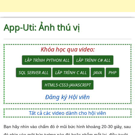
App-Uti: Ảnh thú vị
Khóa học qua video:
LẬP TRÌNH PYTHON ALL
LẬP TRÌNH C# ALL
SQL SERVER ALL
LẬP TRÌNH C ALL
JAVA
PHP
HTML5-CSS3-JAVASCRIPT
Đăng ký Hội viên
Tất cả các video dành cho hội viên
Bạn hãy nhìn vào chấm đỏ ở mũi bức hình khoảng 20-30 giây, sau
đó nhìn vào một bức tường nào đó hoặc nhắm mắt lại, điều tuyệt