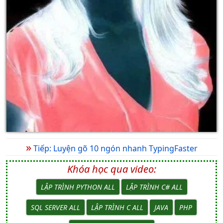
»
Tiếp: Luyện gõ 10 ngón nhanh TypingFaster
Khóa học qua video:
LẬP TRÌNH PYTHON ALL
LẬP TRÌNH C# ALL
SQL SERVER ALL
LẬP TRÌNH C ALL
JAVA
PHP