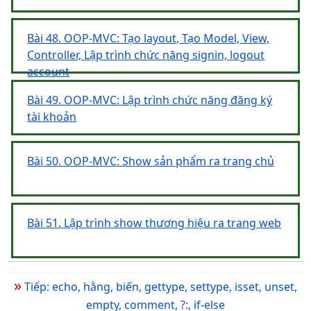
Bài 48. OOP-MVC: Tạo layout, Tạo Model, View,
Controller, Lập trình chức năng signin, logout
account
Bài 49. OOP-MVC: Lập trình chức năng đăng ký
tài khoản
Bài 50. OOP-MVC: Show sản phẩm ra trang chủ
Bài 51. Lập trình show thương hiệu ra trang web
»
Tiếp: echo, hằng, biến, gettype, settype, isset, unset,
empty, comment, ?:, if-else