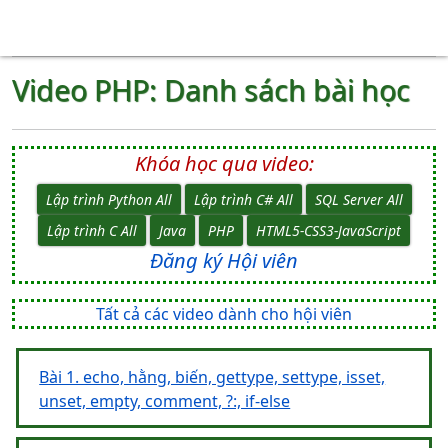
Video PHP: Danh sách bài học
Khóa học qua video:
Lập trình Python All
Lập trình C# All
SQL Server All
Lập trình C All
Java
PHP
HTML5-CSS3-JavaScript
Đăng ký Hội viên
Tất cả các video dành cho hội viên
Bài 1. echo, hằng, biến, gettype, settype, isset,
unset, empty, comment, ?:, if-else