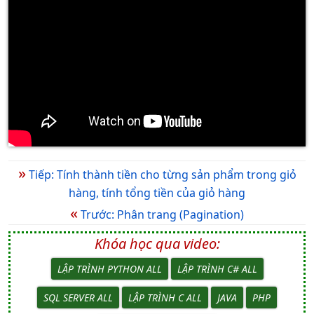
»
Tiếp: Tính thành tiền cho từng sản phẩm trong giỏ
hàng, tính tổng tiền của giỏ hàng
«
Trước: Phân trang (Pagination)
Khóa học qua video:
LẬP TRÌNH PYTHON ALL
LẬP TRÌNH C# ALL
SQL SERVER ALL
LẬP TRÌNH C ALL
JAVA
PHP