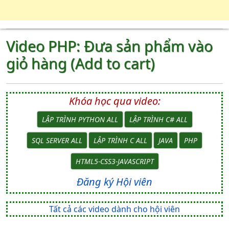
Video PHP: Đưa sản phẩm vào
giỏ hàng (Add to cart)
Khóa học qua video:
LẬP TRÌNH PYTHON ALL
LẬP TRÌNH C# ALL
SQL SERVER ALL
LẬP TRÌNH C ALL
JAVA
PHP
HTML5-CSS3-JAVASCRIPT
Đăng ký Hội viên
Tất cả các video dành cho hội viên