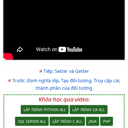
»
Tiếp: Setter và Getter
«
Trước: Định nghĩa lớp, Tạo đối tượng, Truy cập các
thành phần của đối tượng
Khóa học qua video:
LẬP TRÌNH PYTHON ALL
LẬP TRÌNH C# ALL
SQL SERVER ALL
LẬP TRÌNH C ALL
JAVA
PHP