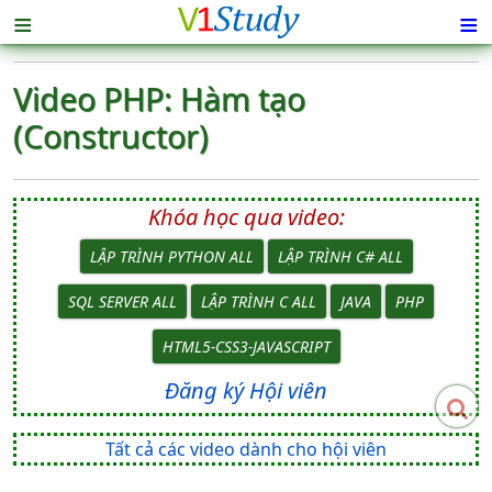
≡
≡
Video PHP: Hàm tạo
(Constructor)
Khóa học qua video:
LẬP TRÌNH PYTHON ALL
LẬP TRÌNH C# ALL
SQL SERVER ALL
LẬP TRÌNH C ALL
JAVA
PHP
HTML5-CSS3-JAVASCRIPT
Đăng ký Hội viên
Tất cả các video dành cho hội viên