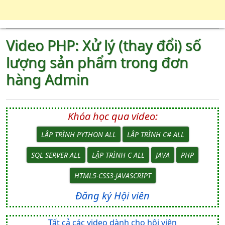
Video PHP: Xử lý (thay đổi) số
lượng sản phẩm trong đơn
hàng Admin
Khóa học qua video:
LẬP TRÌNH PYTHON ALL
LẬP TRÌNH C# ALL
SQL SERVER ALL
LẬP TRÌNH C ALL
JAVA
PHP
HTML5-CSS3-JAVASCRIPT
Đăng ký Hội viên
Tất cả các video dành cho hội viên