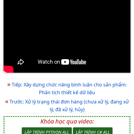
»
Tiếp: Xây dựng chức năng bình luận cho sản phẩm:
Phân tích thiết kế dữ liệu
«
Trước: Xử lý trạng thái đơn hàng (chưa xử lý, đang xử
lý, đã xử lý, hủy)
Khóa học qua video:
LẬP TRÌNH PYTHON ALL
LẬP TRÌNH C# ALL