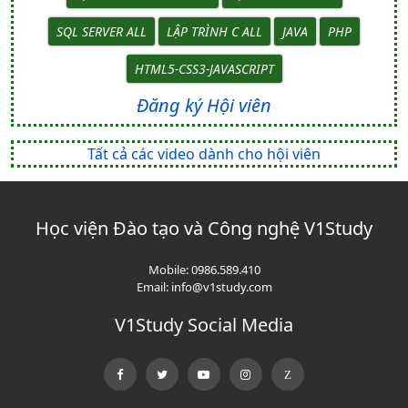
SQL SERVER ALL
LẬP TRÌNH C ALL
JAVA
PHP
HTML5-CSS3-JAVASCRIPT
Đăng ký Hội viên
Tất cả các video dành cho hội viên
Học viện Đào tạo và Công nghệ V1Study
Mobile:
0986.589.410
Email:
info@v1study.com
V1Study Social Media