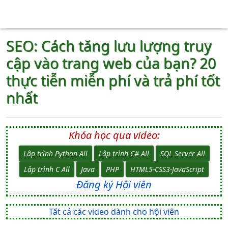
SEO: Cách tăng lưu lượng truy
cập vào trang web của bạn? 20
thực tiễn miễn phí và trả phí tốt
nhất
Khóa học qua video:
Lập trình Python All
Lập trình C# All
SQL Server All
Lập trình C All
Java
PHP
HTML5-CSS3-JavaScript
Đăng ký Hội viên
Tất cả các video dành cho hội viên