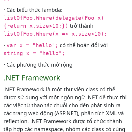
·
Các biểu thức lambda:
listOfFoo.Where(delegate(Foo x)
trở thành
{return x.size>10;})
listOfFoo.Where(x => x.size>10);
·
có thể hoán đổi với
var x = "hello";
string x = "hello";
·
Các phương thức mở rộng
.NET Framework
.NET Framework là một thư viện class có thể
được sử dụng với một ngôn ngữ .NET để thực thi
các việc từ thao tác chuỗi cho đến phát sinh ra
các trang web động (ASP.NET), phân tích XML và
reflection. .NET Framework được tổ chức thành
tập hợp các namespace, nhóm các class có cùng