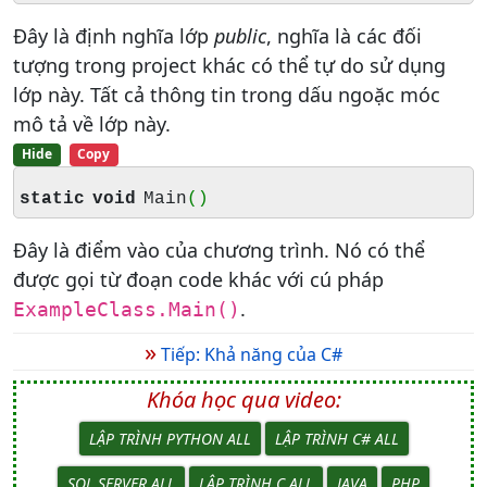
Đây là định nghĩa lớp
public
, nghĩa là các đối
tượng trong project khác có thể tự do sử dụng
lớp này. Tất cả thông tin trong dấu ngoặc móc
mô tả về lớp này.
Hide
Copy
static
void
Main
(
)
Đây là điểm vào của chương trình. Nó có thể
được gọi từ đoạn code khác với cú pháp
.
ExampleClass.Main()
»
Tiếp: Khả năng của C#
Khóa học qua video:
LẬP TRÌNH PYTHON ALL
LẬP TRÌNH C# ALL
SQL SERVER ALL
LẬP TRÌNH C ALL
JAVA
PHP