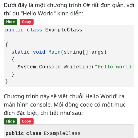
Dưới đây là một chương trình C# rất đơn giản, với
thí dụ "Hello World" kinh điển:
Hide
Copy
public class 
{

static void 
Main
(string[] args)

  {

System
.Console.WriteLine(
"Hello world!"
  }

}
Chương trình này sẽ viết chuỗi Hello World! ra
màn hình console. Mỗi dòng code có một mục
đích đặc biệt, chi tiết như sau:
Hide
Copy
public
class
ExampleClass