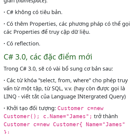
gian (
namespace
).
·
C# không có tiêu bản.
·
Có thêm Properties, các phương pháp có thể gọi
các Properties để truy cập dữ liệu.
·
Có reflection.
C# 3.0, các đặc điểm mới
Trong C# 3.0, sẽ có vài bổ sung cơ bản sau:
·
Các từ khóa "select, from, where" cho phép truy
vấn từ một tập, từ SQL, v.v. (hay còn được gọi là
LINQ - viết tắt của Language INtergrated Query)
·
Khởi tạo đối tượng:
Customer c=new
trở thành
Customer(); c.Name="James";
Customer c=new Customer{ Name="James"
};