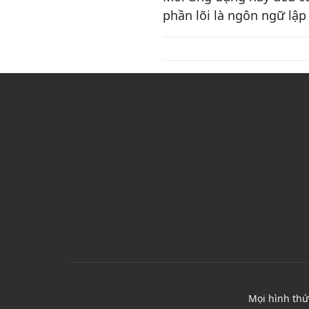
search()
phần lõi là ngôn ngữ lập
replace()
split()
Biểu thức chính quy (Regular
Expression) là gì?
Metacharacter
Siêu ký tự chấm
Lớp ký tự
Metasymbol
Các đối tượng cơ bản
Đối tượng Array
Đối tượng Date
Đối tượng Math
Mọi hình thứ
Đối tượng String