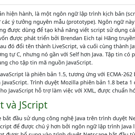
ản hiện hành, là một ngôn ngữ lập trình kịch bản (scr
ừ các ý tưởng nguyên mẫu (prototype). Ngôn ngữ này
ng được dùng để tạo khả năng viết script sử dụng c
ốn được phát triển bởi Brendan Eich tại Hãng truyền
au đó đổi tên thành LiveScript, và cuối cùng thành Ja
ơng tự C, nhưng nó gần với Self hơn Java. Tập tin có 
g cho tập tin mã nguồn JavaScript.
avaScript là phiên bản 1.5, tương ứng với ECMA-262 
JavaScript. Trình duyệt Mozilla phiên bản 1.8 beta 1
ho JavaScript hỗ trợ làm việc với XML, được chuẩn h
t và JScript
bắt đầu sử dụng công nghệ Java trên trình duyệt Ne
cript để được chú ý hơn bởi ngôn ngữ lập trình Java 
pt được bổ sung vào trình duyệt Netscape bắt đầu t