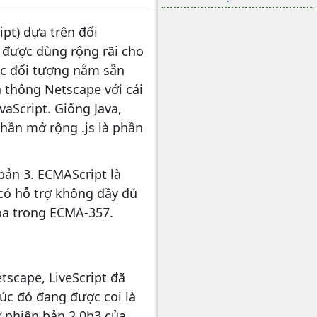
ipt) dựa trên đối
 được dùng rộng rãi cho
ác đối tượng nằm sẵn
 thông Netscape với cái
vaScript. Giống Java,
phần mở rộng .js là phần
bản 3. ECMAScript là
 có hỗ trợ không đầy đủ
óa trong ECMA-357.
tscape, LiveScript đã
lúc đó đang được coi là
ừ phiên bản 2.0b3 của