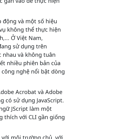
 gắn vào để thực hiện
eb động và một số hiệu
vụ không thể thực hiện
,... Ở Việt Nam,
đang sử dụng trên
ác nhau và không tuân
iết nhiều phiên bản của
ố công nghệ nổi bật dòng
 Adobe Acrobat và Adobe
g có sử dụng JavaScript.
 ngữ JScript làm một
 thích với CLI gần giống
với môi trường chủ, với