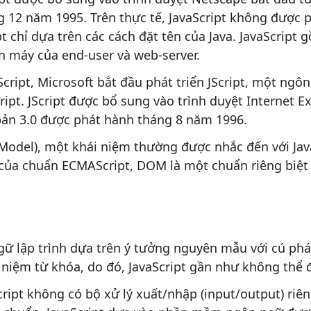
g 12 năm 1995. Trên thực tế, JavaScript không được 
t chỉ dựa trên các cách đặt tên của Java. JavaScript 
ên máy của end-user và web-server.
cript, Microsoft bắt đầu phát triển JScript, một ng
ript. JScript được bổ sung vào trình duyệt Internet E
 bản 3.0 được phát hành tháng 8 năm 1996.
del), một khái niệm thường được nhắc đến với Java
của chuẩn ECMAScript, DOM là một chuẩn riêng biệt c
gữ lập trình dựa trên ý tưởng nguyên mẫu với cú phá
i niệm từ khóa, do đó, JavaScript gần như không thể
ript không có bộ xử lý xuất/nhập (input/output) riên