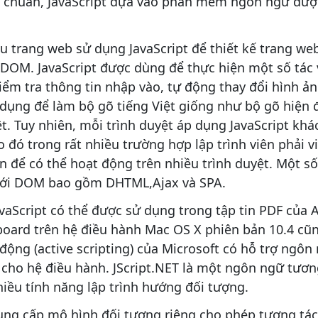
 chuẩn, JavaScript dựa vào phần mềm ngôn ngữ được
iều trang web sử dụng JavaScript để thiết kế trang w
DOM. JavaScript được dùng để thực hiện một số tác 
ểm tra thông tin nhập vào, tự động thay đổi hình ảnh
 dụng để làm bộ gõ tiếng Việt giống như bộ gõ hiện 
ệt. Tuy nhiên, mỗi trình duyệt áp dụng JavaScript kh
ó trong rất nhiều trường hợp lập trình viên phải v
để có thể hoạt động trên nhiều trình duyệt. Một s
 với DOM bao gồm DHTML,Ajax và SPA.
avaScript có thể được sử dụng trong tập tin PDF của
board trên hệ điều hành Mac OS X phiên bản 10.4 cũn
động (active scripting) của Microsoft có hỗ trợ ngôn
cho hệ điều hành. JScript.NET là một ngôn ngữ tương
iều tính năng lập trình hướng đối tượng.
ng cấp mô hình đối tượng riêng cho phép tương tác 