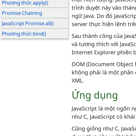
Phương thức apply()
trình duyệt này vào thán
Promise Chaining
ngữ Java. Do đó JavaScrip
JavaScript Promise.all()
server thực hiện lệnh tr
Phương thức bind()
Sau thành công của JavaS
và tương thích với JavaSc
JavaScript Promise.race()
Internet Explorer phiên
JavaScript Throw Exception
DOM (Document Object Mo
Các loại sự kiện
không phải là một phần 
(Event)
XML.
Giới thiệu về sự kiện
Ứng dụng
Cài đặt và sử dụng sự kiện
Sự kiện tương tự phương
JavaScript là một ngôn n
thức sự kiện
như C, JavaScript có khá
Giá trị trả về cho sự kiện
Cũng giống như C, JavaSc
onChange