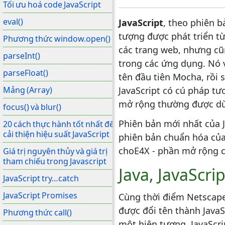
Tối ưu hoá code JavaScript
eval()
JavaScript
, theo phiên b
tượng được phát triển t
Phương thức window.open()
các trang web, nhưng cũ
parseInt()
trong các ứng dụng. Nó v
parseFloat()
tên đầu tiên Mocha, rồi s
Mảng (Array)
JavaScript có cú pháp tư
mở rộng thường được dùn
focus() và blur()
Phiên bản mới nhất của J
20 cách thực hành tốt nhất để
cải thiện hiệu suất JavaScript
phiên bản chuẩn hóa của 
choE4X - phần mở rộng c
Giá trị nguyên thủy và giá trị
tham chiếu trong Javascript
Java, JavaScrip
JavaScript try…catch
JavaScript Promises
Cùng thời điểm Netscape 
được đổi tên thành JavaS
Phương thức call()
một hiện tượng. JavaScri