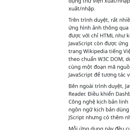
dụng thư viện xuất/nhập
xuất/nhập.
onLoad và onUnLoad
onFocus và onBlur
Trên trình duyệt, rất nh
ứng hình ảnh thông qua 
onError
được với chỉ HTML như ki
onKeyPress, onKeyDown,
JavaScript còn được ứng
onKeyUp
trang Wikipedia tiếng Vi
onSubmit
theo chuẩn W3C DOM, do đ
onClick
cùng một đoạn mã nguồn 
JavaScript để tương tác
Regular Expression
Bên ngoài trình duyệt, J
Tạo biểu thức chính quy
Reader. Điều khiển Dash
test() & exec()
Công nghệ kịch bản linh 
Thuộc tính của đối tượng
ngôn ngữ kịch bản dùng 
RegExp
JScript nhưng có thêm nh
match()
Mỗi ứng dụng này đều cu