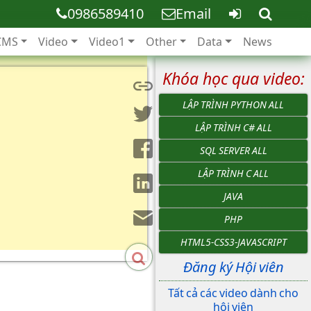
0986589410
Email
CMS
Video
Video1
Other
Data
News
Khóa học qua video:
LẬP TRÌNH PYTHON ALL
LẬP TRÌNH C# ALL
SQL SERVER ALL
LẬP TRÌNH C ALL
JAVA
PHP
HTML5-CSS3-JAVASCRIPT
Đăng ký Hội viên
Tất cả các video dành cho
hội viên