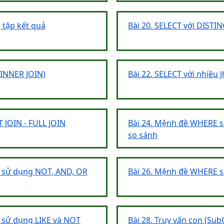
g tập kết quả
Bài 20. SELECT với DISTI
 (INNER JOIN)
Bài 22. SELECT với nhiều 
T JOIN - FULL JOIN
Bài 24. Mệnh đề WHERE s
so sánh
 sử dụng NOT, AND, OR
Bài 26. Mệnh đề WHERE sử
 sử dụng LIKE và NOT
Bài 28. Truy vấn con (Su