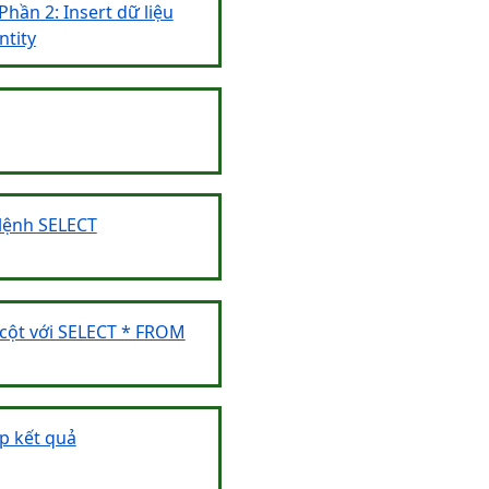
Phần 2: Insert dữ liệu
ntity
 lệnh SELECT
c cột với SELECT * FROM
ập kết quả