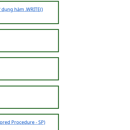
ử dụng hàm .WRITE()
Stored Procedure - SP)