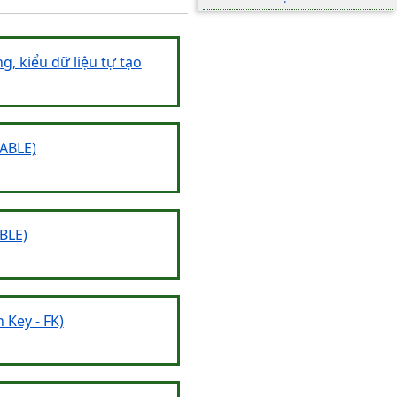
ng, kiểu dữ liệu tự tạo
TABLE)
BLE)
 Key - FK)