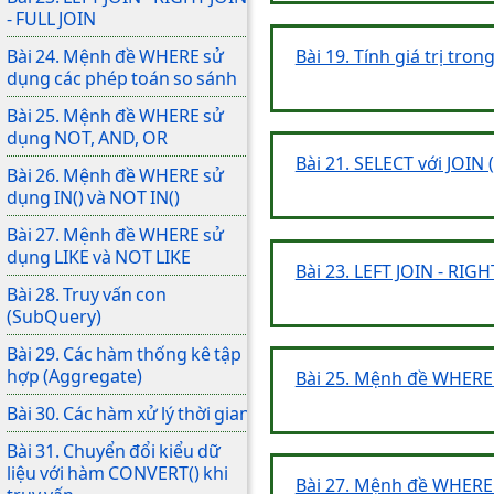
- FULL JOIN
Bài 19. Tính giá trị tron
Bài 24. Mệnh đề WHERE sử
dụng các phép toán so sánh
Bài 25. Mệnh đề WHERE sử
dụng NOT, AND, OR
Bài 21. SELECT với JOIN
Bài 26. Mệnh đề WHERE sử
dụng IN() và NOT IN()
Bài 27. Mệnh đề WHERE sử
dụng LIKE và NOT LIKE
Bài 23. LEFT JOIN - RIGH
Bài 28. Truy vấn con
(SubQuery)
Bài 29. Các hàm thống kê tập
hợp (Aggregate)
Bài 25. Mệnh đề WHERE
Bài 30. Các hàm xử lý thời gian
Bài 31. Chuyển đổi kiểu dữ
liệu với hàm CONVERT() khi
Bài 27. Mệnh đề WHERE