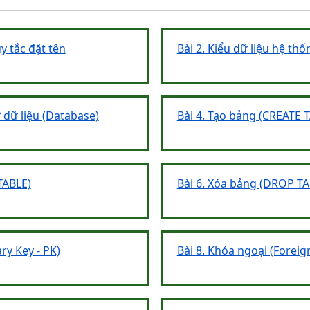
y tắc đặt tên
Bài 2. Kiểu dữ liệu hệ thố
ở dữ liệu (Database)
Bài 4. Tạo bảng (CREATE 
TABLE)
Bài 6. Xóa bảng (DROP TA
ry Key - PK)
Bài 8. Khóa ngoại (Foreign