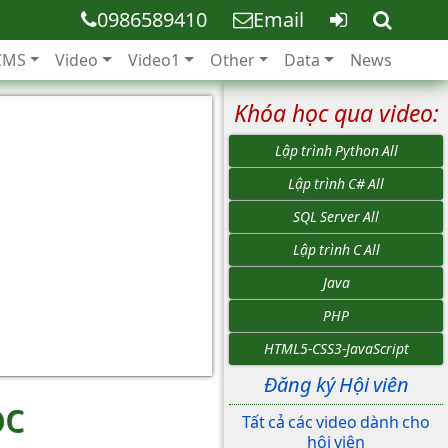
0986589410
Email
CMS
Video
Video1
Other
Data
News
Khóa học qua video:
Lập trình Python All
Lập trình C# All
SQL Server All
Lập trình C All
Java
PHP
HTML5-CSS3-JavaScript
Đăng ký Hội viên
ọc
Tất cả các video dành cho
hội viên