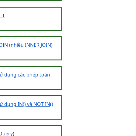
NCT
JOIN (nhiều INNER JOIN)
ử dụng các phép toán
 dụng IN() và NOT IN()
bQuery)