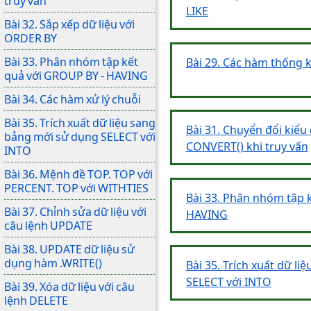
truy vấn
LIKE
Bài 32. Sắp xếp dữ liệu với
ORDER BY
Bài 33. Phân nhóm tập kết
Bài 29. Các hàm thống 
quả với GROUP BY - HAVING
Bài 34. Các hàm xử lý chuỗi
Bài 35. Trích xuất dữ liệu sang
Bài 31. Chuyển đổi kiểu
bảng mới sử dụng SELECT với
CONVERT() khi truy vấn
INTO
Bài 36. Mệnh đề TOP. TOP với
PERCENT. TOP với WITHTIES
Bài 33. Phân nhóm tập 
Bài 37. Chỉnh sửa dữ liệu với
HAVING
câu lệnh UPDATE
Bài 38. UPDATE dữ liệu sử
dụng hàm .WRITE()
Bài 35. Trích xuất dữ l
SELECT với INTO
Bài 39. Xóa dữ liệu với câu
lệnh DELETE