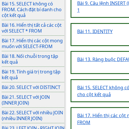
Bài 9. Câu lệnh INSERT 
Bài 15. SELECT không có
FROM. Cách đặt bí danh cho
1
cột kết quả
Bài 16. Hiển thị tất cả các cột
với SELECT * FROM
Bài 11. IDENTITY
Bài 17. Hiển thị các cột mong
muốn với SELECT-FROM
Bài 18. Nối chuỗi trong tập
Bài 13. Ràng buộc DEF
kết quả
Bài 19. Tính giá trị trong tập
kết quả
Bài 20. SELECT với DISTINCT
Bài 15. SELECT không c
cho cột kết quả
Bài 21. SELECT với JOIN
(INNER JOIN)
Bài 22. SELECT với nhiều JOIN
Bài 17. Hiển thị các cộ
(nhiều INNER JOIN)
FROM
Bài 23. LEFT JOIN - RIGHT JOIN