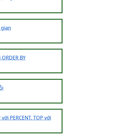
 gian
ới ORDER BY
ỗi
 với PERCENT. TOP với