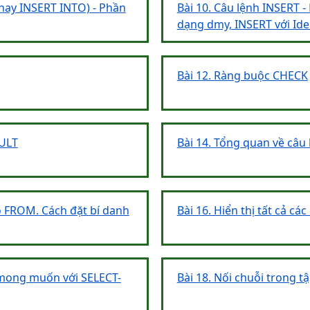
(hay INSERT INTO) - Phần
Bài 10. Câu lệnh INSERT - 
dạng dmy, INSERT với Ide
Bài 12. Ràng buộc CHECK
AULT
Bài 14. Tổng quan về câu
ó FROM. Cách đặt bí danh
Bài 16. Hiển thị tất cả cá
t mong muốn với SELECT-
Bài 18. Nối chuỗi trong t