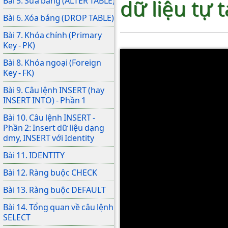
dữ liệu tự 
Bài 5. Sửa bảng (ALTER TABLE)
Bài 6. Xóa bảng (DROP TABLE)
Bài 7. Khóa chính (Primary
Key - PK)
Bài 8. Khóa ngoại (Foreign
Key - FK)
Bài 9. Câu lệnh INSERT (hay
INSERT INTO) - Phần 1
Bài 10. Câu lệnh INSERT -
Phần 2: Insert dữ liệu dạng
dmy, INSERT với Identity
Bài 11. IDENTITY
Bài 12. Ràng buộc CHECK
Bài 13. Ràng buộc DEFAULT
Bài 14. Tổng quan về câu lệnh
SELECT