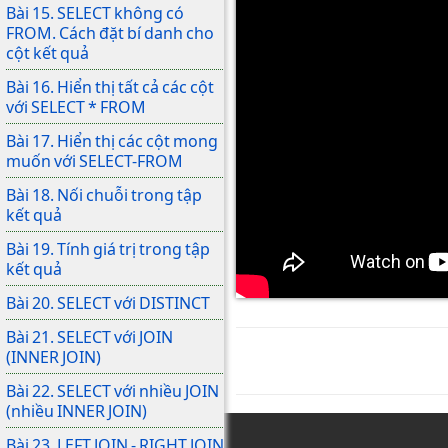
Bài 15. SELECT không có
FROM. Cách đặt bí danh cho
cột kết quả
Bài 16. Hiển thị tất cả các cột
với SELECT * FROM
Bài 17. Hiển thị các cột mong
muốn với SELECT-FROM
Bài 18. Nối chuỗi trong tập
kết quả
Bài 19. Tính giá trị trong tập
kết quả
Bài 20. SELECT với DISTINCT
Bài 21. SELECT với JOIN
(INNER JOIN)
Bài 22. SELECT với nhiều JOIN
(nhiều INNER JOIN)
Bài 23. LEFT JOIN - RIGHT JOIN