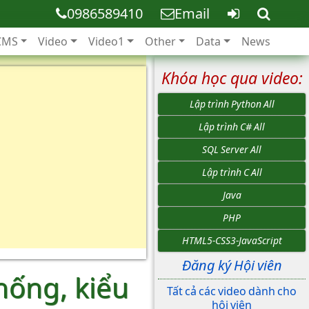
0986589410
Email
CMS
Video
Video1
Other
Data
News
Khóa học qua video:
Lập trình Python All
Lập trình C# All
SQL Server All
Lập trình C All
Java
PHP
HTML5-CSS3-JavaScript
Đăng ký Hội viên
hống, kiểu
Tất cả các video dành cho
hội viên