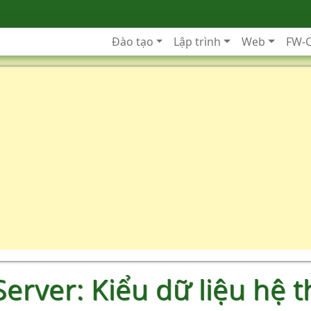
Đào tạo
Lập trình
Web
FW-
erver: Kiểu dữ liệu hệ t