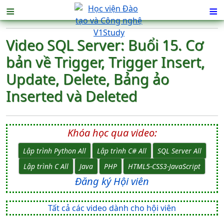
≡
≡
Video SQL Server: Buổi 15. Cơ
bản về Trigger, Trigger Insert,
Update, Delete, Bảng ảo
Inserted và Deleted
Khóa học qua video:
Lập trình Python All
Lập trình C# All
SQL Server All
Lập trình C All
Java
PHP
HTML5-CSS3-JavaScript
Đăng ký Hội viên
Tất cả các video dành cho hội viên