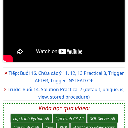
»
Tiếp: Buổi 16. Chữa các ý 11, 12, 13 Practical 8, Trigger
AFTER, Trigger INSTEAD OF
«
Trước: Buổi 14. Solution Practical 7 (default, unique, is,
view, stored procedure)
Khóa học qua video:
Lập trình Python All
Lập trình C# All
SQL Server All
Lập trình C All
Java
PHP
HTML5-CSS3-JavaScript