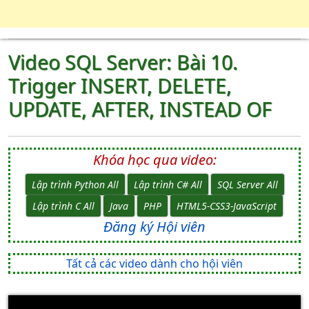
Video SQL Server: Bài 10.
Trigger INSERT, DELETE,
UPDATE, AFTER, INSTEAD OF
Khóa học qua video:
Lập trình Python All
Lập trình C# All
SQL Server All
Lập trình C All
Java
PHP
HTML5-CSS3-JavaScript
Đăng ký Hội viên
Tất cả các video dành cho hội viên