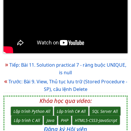
»
Tiếp: Bài 11. Solution practical 7 - ràng buộc UNIQUE,
is null
«
Trước: Bài 9. View, Thủ tục lưu trữ (Stored Procedure -
SP), câu lệnh Delete
Khóa học qua video:
Lập trình Python All
Lập trình C# All
SQL Server All
Lập trình C All
Java
PHP
HTML5-CSS3-JavaScript
Đăng ký Hội viên