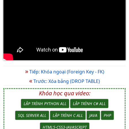
»
Tiếp: Khóa ngoại (Foreign Key - FK)
«
Trước: Xóa bảng (DROP TABLE)
Khóa học qua video:
LẬP TRÌNH PYTHON ALL
LẬP TRÌNH C# ALL
SQL SERVER ALL
LẬP TRÌNH C ALL
JAVA
PHP
HTML5-CSS3-JAVASCRIPT