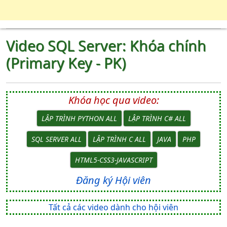
Video SQL Server: Khóa chính
(Primary Key - PK)
Khóa học qua video:
LẬP TRÌNH PYTHON ALL
LẬP TRÌNH C# ALL
SQL SERVER ALL
LẬP TRÌNH C ALL
JAVA
PHP
HTML5-CSS3-JAVASCRIPT
Đăng ký Hội viên
Tất cả các video dành cho hội viên