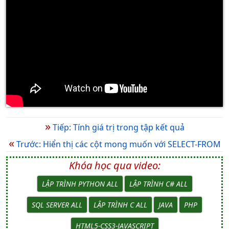
»
Tiếp: Tính giá trị trong tập kết quả
«
Trước: Hiển thị các cột mong muốn với SELECT-FROM
Khóa học qua video:
LẬP TRÌNH PYTHON ALL
LẬP TRÌNH C# ALL
SQL SERVER ALL
LẬP TRÌNH C ALL
JAVA
PHP
HTML5-CSS3-JAVASCRIPT