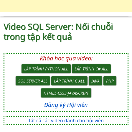
Video SQL Server: Nối chuỗi
trong tập kết quả
Khóa học qua video:
LẬP TRÌNH PYTHON ALL
LẬP TRÌNH C# ALL
SQL SERVER ALL
LẬP TRÌNH C ALL
JAVA
PHP
HTML5-CSS3-JAVASCRIPT
Đăng ký Hội viên
Tất cả các video dành cho hội viên