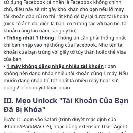
sử dụng Facebook cá nhân là Facebook không chỉnh
chủ, điều này sẽ rất gây khó khăn cho bạn nếu lỡ may
tài khoản gặp rủi ro thì rất khó để lấy lại được tài khoản
(nick có ảnh đại diện là bạn, có tương tác với bạn bè, tài
khoản càng lâu năm càng uy tín).
⦁
Thống nhất 1 thông
: Thông tin cần phải thống nhất
khi bạn nhập vào hệ thống của Facebook. Như tên tài
khoản của bạn trùng với giấy tờ tùy thân hoặc thẻ Visa
của bạn.
⦁
1 máy không đăng nhập nhiều tài khoản
: bạn
không nên đăng nhập nhiều tài khoản cùng 1 máy. Nếu
muốn đăng nhập thì tốt nhất là nhiều máy hoặc sử
dụng 2 trình duyệt khác nhau.
III. Mẹo Unlock "Tài Khoản Của Bạn
Đã Bị Khóa"
Bước 1: Login vào Safari (trình duyệt mặc định của
iPhone/iPad/MACOS), hoặc dùng extension User-Agent