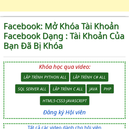
Facebook: Mở Khóa Tài Khoản
Facebook Dạng : Tài Khoản Của
Bạn Đã Bị Khóa
Khóa học qua video:
LẬP TRÌNH PYTHON ALL
LẬP TRÌNH C# ALL
SQL SERVER ALL
LẬP TRÌNH C ALL
JAVA
PHP
HTML5-CSS3-JAVASCRIPT
Đăng ký Hội viên
Tất cả các video dành cho hội viên