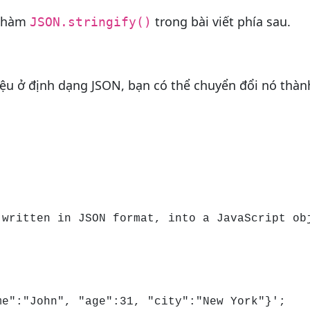
ề hàm
trong bài viết phía sau.
JSON.stringify()
ệu ở định dạng JSON, bạn có thể chuyển đổi nó thà
 written in JSON format, into a JavaScript ob
e":"John", "age":31, "city":"New York"}';
