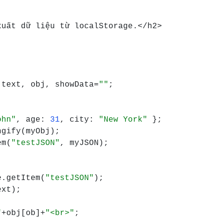
xu
ấ
t d
ữ 
li
ệ
u t
ừ 
localStorage.</h2>

 text, obj, showData=
""
;

ohn"
, age: 
31
, city: 
"New York" 
};

gify(myObj);

em(
"testJSON"
, myJSON);

e.getItem(
"testJSON"
);

xt);

"
+obj[ob]+
"<br>"
;
