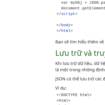
  var myObj = JSON.pa
  document.getElement
</
script
>

</
body
>

</
html
>
Bạn sẽ tìm hiểu thêm v
Lưu trữ và tru
Khi lưu trữ dữ liệu, dữ 
là một trong những định
JSON có thể lưu trữ các 
Ví dụ:
<!DOCTYPE html>

<html>
