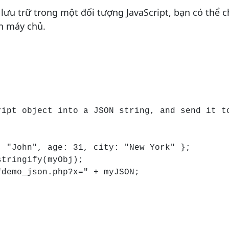
lưu trữ trong một đối tượng JavaScript, bạn có thể 
n máy chủ.
ript object into a JSON string, and send it t
 "John", age: 31, city: "New York" };

tringify(myObj);

demo_json.php?x=" + myJSON;
