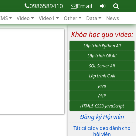
0986589410
Email
CMS
Video
Video1
Other
Data
News
Khóa học qua video:
Lập trình Python All
Lập trình C# All
SQL Server All
Lập trình C All
Java
PHP
HTML5-CSS3-JavaScript
Đăng ký Hội viên
Tất cả các video dành cho
hội viên