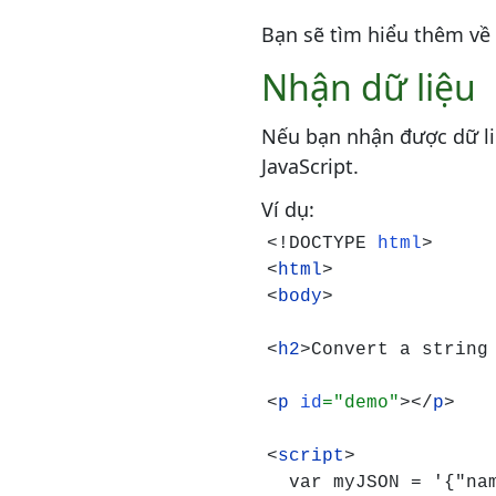
Bạn sẽ tìm hiểu thêm v
Nhận dữ liệu
Nếu bạn nhận được dữ li
JavaScript.
Ví dụ:
<!DOCTYPE 
html
>

<
html
>

<
body
>

<
h2
>Convert a string
<
p 
id
="demo"
></
p
>

<
script
>

  var myJSON = '{"nam