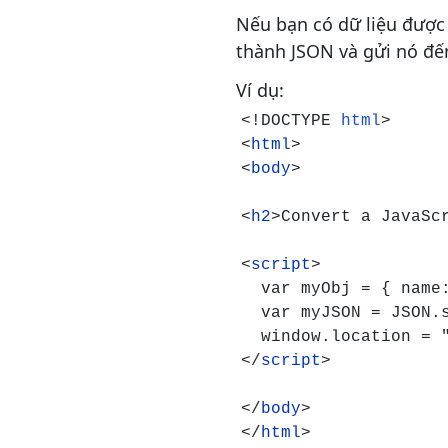
Nếu bạn có dữ liệu được 
thành JSON và gửi nó đế
Ví dụ:
<!DOCTYPE 
html
>

<
html
>

<
body
>

<
h2
>Convert a JavaSc
<
script
>

  var myObj = { name:
  var myJSON = JSON.s
  window.location = "
</
script
>

</
body
>

</
html