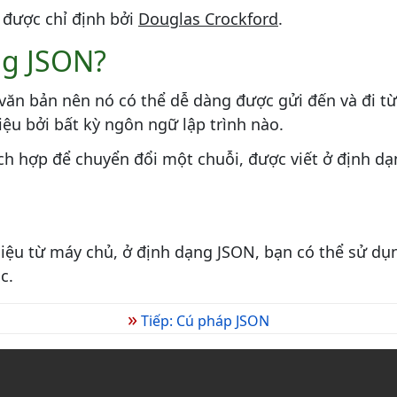
được chỉ định bởi
Douglas Crockford
.
ng JSON?
 văn bản nên nó có thể dễ dàng được gửi đến và đi t
ệu bởi bất kỳ ngôn ngữ lập trình nào.
ch hợp để chuyển đổi một chuỗi, được viết ở định dạ
liệu từ máy chủ, ở định dạng JSON, bạn có thể sử dụ
c.
»
Tiếp: Cú pháp JSON