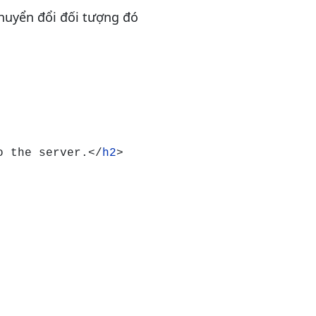
chuyển đổi đối tượng đó
o the server.</
h2
>
