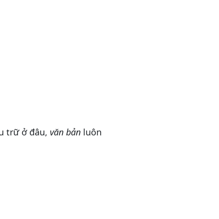
u trữ ở đâu,
văn bản
luôn