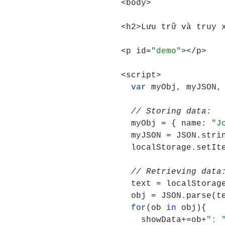
<body>

<h2>L
ư
u tr
ữ 
và truy 
<p id=
"demo"
></p>

<script>

var 
myObj, myJSON,
myObj = { name: 
"J
  myJSON = JSON.strin
  localStorage.setIt
text = localStorag
  obj = JSON.parse(te
for
(ob 
in 
obj){

    showData+=ob+
": 