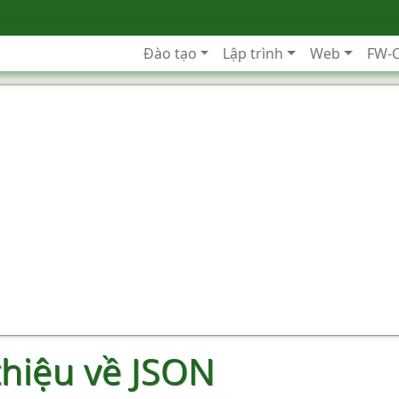
Đào tạo
Lập trình
Web
FW-
thiệu về JSON