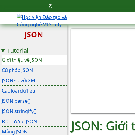
JSON
Tutorial
Giới thiệu về JSON
Cú pháp JSON
JSON so với XML
Các loại dữ liệu
JSON.parse()
JSON.stringify()
JSON: Giới 
Đối tượng JSON
Mảng JSON