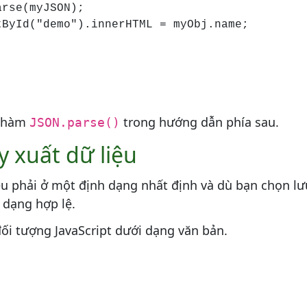
rse(myJSON);

ById("demo").innerHTML = myObj.name;

ề hàm
trong hướng dẫn phía sau.
JSON.parse()
y xuất dữ liệu
liệu phải ở một định dạng nhất định và dù bạn chọn lư
 dạng hợp lệ.
đối tượng JavaScript dưới dạng văn bản.