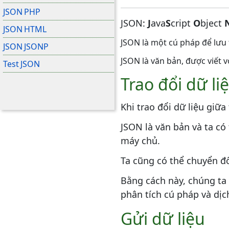
JSON PHP
JSON:
J
ava
S
cript
O
bject
JSON HTML
JSON là một cú pháp để lưu t
JSON JSONP
JSON là văn bản, được viết v
Test JSON
Trao đổi dữ li
Khi trao đổi dữ liệu giữa
JSON là văn bản và ta có
máy chủ.
Ta cũng có thể chuyển đ
Bằng cách này, chúng ta 
phân tích cú pháp và dịc
Gửi dữ liệu