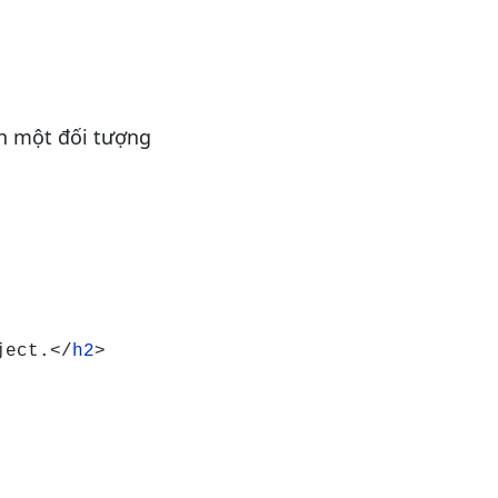
nh một đối tượng
ject.</
h2
>
