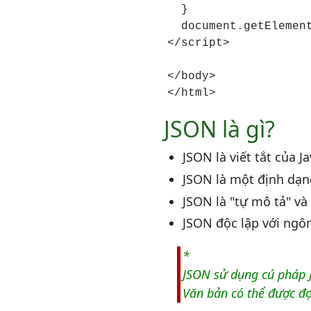
  }

  document.getElemen
</script>

</body>

</html>
JSON là gì?
JSON là viết tắt của J
JSON là một định dạng
JSON là "tự mô tả" và
JSON độc lập với ngô
*
JSON sử dụng cú pháp J
Văn bản có thể được đọ