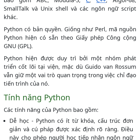
bao gồm ABC, Modula-3,
C
,
C++
, Algol-68,
SmallTalk và Unix shell và các ngôn ngữ script
khác.
Python có bản quyền. Giống như Perl, mã nguồn
Python hiện có sẵn theo Giấy phép Công cộng
GNU (GPL).
Python hiện được duy trì bởi một nhóm phát
triển cốt lõi tại viện, mặc dù Guido van Rossum
vẫn giữ một vai trò quan trọng trong việc chỉ đạo
tiến trình của nó.
Tính năng Python
Các tính năng của Python bao gồm:
Dễ học - Python có ít từ khóa, cấu trúc đơn
giản và cú pháp được xác định rõ ràng. Điều
này cho phép người học tiếp nhận ngôn ngữ