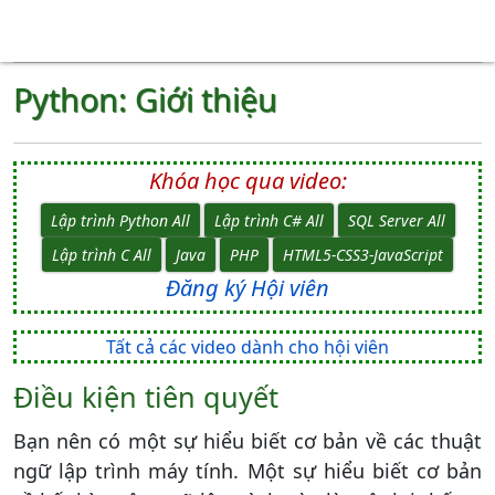
Python: Giới thiệu
Khóa học qua video:
Lập trình Python All
Lập trình C# All
SQL Server All
Lập trình C All
Java
PHP
HTML5-CSS3-JavaScript
Đăng ký Hội viên
Tất cả các video dành cho hội viên
Điều kiện tiên quyết
Bạn nên có một sự hiểu biết cơ bản về các thuật
ngữ lập trình máy tính. Một sự hiểu biết cơ bản