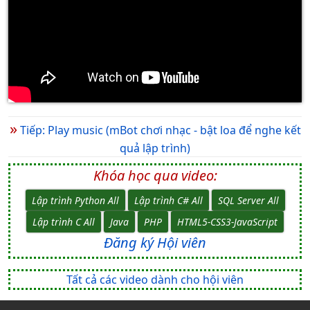
»
Tiếp: Play music (mBot chơi nhạc - bật loa để nghe kết
quả lập trình)
Khóa học qua video:
Lập trình Python All
Lập trình C# All
SQL Server All
Lập trình C All
Java
PHP
HTML5-CSS3-JavaScript
Đăng ký Hội viên
Tất cả các video dành cho hội viên