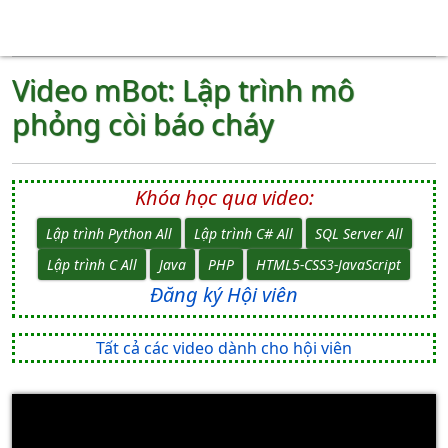
Video mBot: Lập trình mô
phỏng còi báo cháy
Khóa học qua video:
Lập trình Python All
Lập trình C# All
SQL Server All
Lập trình C All
Java
PHP
HTML5-CSS3-JavaScript
Đăng ký Hội viên
Tất cả các video dành cho hội viên