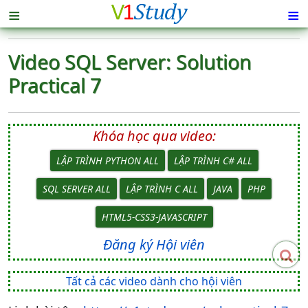
≡
≡
Video SQL Server: Solution
Practical 7
Khóa học qua video:
LẬP TRÌNH PYTHON ALL
LẬP TRÌNH C# ALL
SQL SERVER ALL
LẬP TRÌNH C ALL
JAVA
PHP
HTML5-CSS3-JAVASCRIPT
Đăng ký Hội viên
Tất cả các video dành cho hội viên