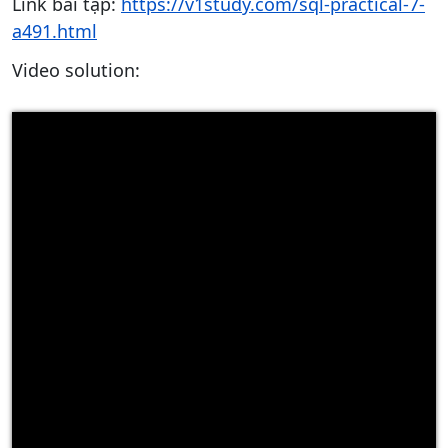
Link bài tập:
https://v1study.com/sql-practical-7-
a491.html
Video solution: