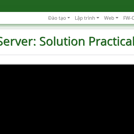
Đào tạo
Lập trình
Web
FW-
erver: Solution Practical