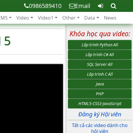
0986589410
Email
CMS
Video
Video1
Other
Data
News
Khóa học qua video:
 5
Lập trình Python All
Lập trình C# All
SQL Server All
Lập trình C All
Java
PHP
HTML5-CSS3-JavaScript
Đăng ký Hội viên
Tất cả các video dành cho
hội viên