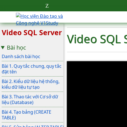
Video SQL Server
Video SQL S
Bài học
Danh sách bài học
Bài 1. Quy tắc chung, quy tắc
đặt tên
Bài 2. Kiểu dữ liệu hệ thống,
kiểu dữ liệu tự tạo
Bài 3. Thao tác với Cơ sở dữ
liệu (Database)
Bài 4. Tạo bảng (CREATE
TABLE)