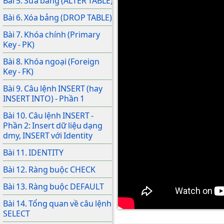
Bài 5. Sửa bảng (ALTER TABLE)
Bài 6. Xóa bảng (DROP TABLE)
Bài 7. Khóa chính (Primary
Key - PK)
Bài 8. Khóa ngoại (Foreign
Key - FK)
Bài 9. Câu lệnh INSERT (hay
INSERT INTO) - Phần 1
Bài 10. Câu lệnh INSERT -
Phần 2: Insert dữ liệu dạng
dmy, INSERT với Identity
Bài 11. IDENTITY
Bài 12. Ràng buộc CHECK
Bài 13. Ràng buộc DEFAULT
Bài 14. Tổng quan về câu lệnh
SELECT