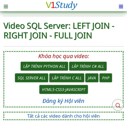
≡
≡
Video SQL Server: LEFT JOIN -
RIGHT JOIN - FULL JOIN
Khóa học qua video:
LẬP TRÌNH PYTHON ALL
LẬP TRÌNH C# ALL
SQL SERVER ALL
LẬP TRÌNH C ALL
JAVA
PHP
HTML5-CSS3-JAVASCRIPT
Đăng ký Hội viên
Tất cả các video dành cho hội viên