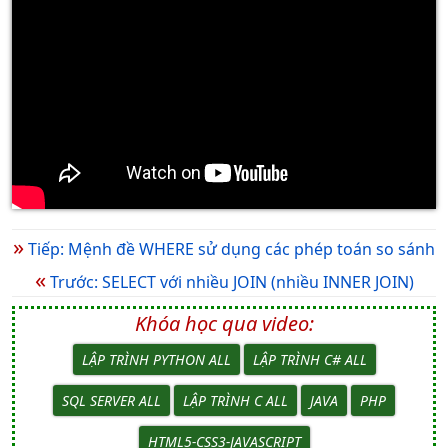
»
Tiếp: Mệnh đề WHERE sử dụng các phép toán so sánh
«
Trước: SELECT với nhiều JOIN (nhiều INNER JOIN)
Khóa học qua video:
LẬP TRÌNH PYTHON ALL
LẬP TRÌNH C# ALL
SQL SERVER ALL
LẬP TRÌNH C ALL
JAVA
PHP
HTML5-CSS3-JAVASCRIPT