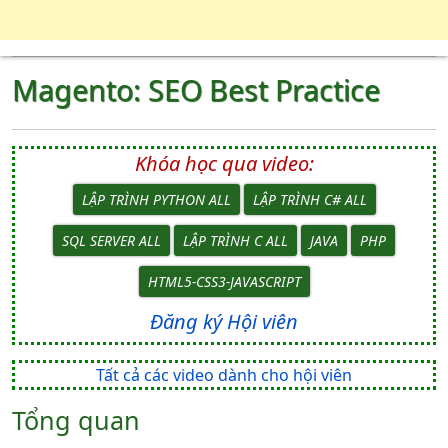
Magento: SEO Best Practice
Khóa học qua video:
LẬP TRÌNH PYTHON ALL
LẬP TRÌNH C# ALL
SQL SERVER ALL
LẬP TRÌNH C ALL
JAVA
PHP
HTML5-CSS3-JAVASCRIPT
Đăng ký Hội viên
Tất cả các video dành cho hội viên
Tổng quan