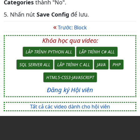
Categories
thành "No".
5. Nhấn nút
Save Config
để lưu.
«
Trước: Block
Khóa học qua video:
LẬP TRÌNH PYTHON ALL
LẬP TRÌNH C# ALL
SQL SERVER ALL
LẬP TRÌNH C ALL
JAVA
PHP
HTML5-CSS3-JAVASCRIPT
Đăng ký Hội viên
Tất cả các video dành cho hội viên