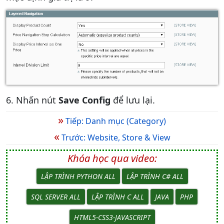
6. Nhấn nút
Save Config
để lưu lại.
»
Tiếp: Danh mục (Category)
«
Trước: Website, Store & View
Khóa học qua video:
LẬP TRÌNH PYTHON ALL
LẬP TRÌNH C# ALL
SQL SERVER ALL
LẬP TRÌNH C ALL
JAVA
PHP
HTML5-CSS3-JAVASCRIPT