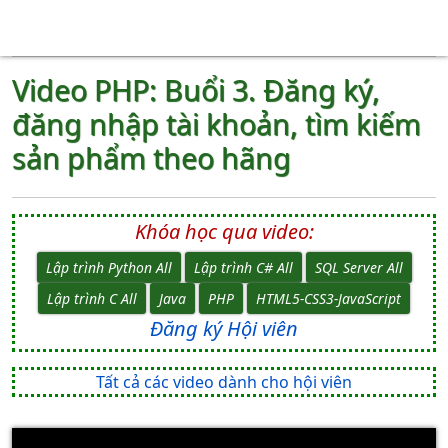
Video PHP: Buổi 3. Đăng ký,
đăng nhập tài khoản, tìm kiếm
sản phẩm theo hãng
Khóa học qua video:
Lập trình Python All
Lập trình C# All
SQL Server All
Lập trình C All
Java
PHP
HTML5-CSS3-JavaScript
Đăng ký Hội viên
Tất cả các video dành cho hội viên