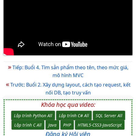
»
Tiếp: Buổi 4. Tìm sản phẩm theo tên, theo mức giá,
mô hình MVC
«
Trước: Buổi 2. Xây dựng layout, cách tạo request, kết
nối DB, tạo truy vấn
Khóa học qua video:
Lập trình Python All
Lập trình C# All
SQL Server All
Lập trình C All
Java
PHP
HTML5-CSS3-JavaScript
Đăng ký Hội viên