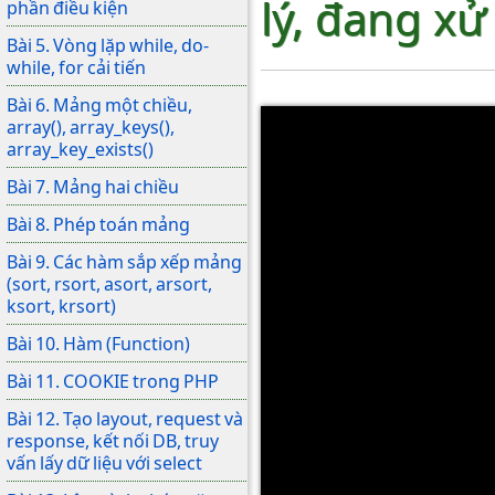
lý, đang xử 
phần điều kiện
Bài 5. Vòng lặp while, do-
while, for cải tiến
Bài 6. Mảng một chiều,
array(), array_keys(),
array_key_exists()
Bài 7. Mảng hai chiều
Bài 8. Phép toán mảng
Bài 9. Các hàm sắp xếp mảng
(sort, rsort, asort, arsort,
ksort, krsort)
Bài 10. Hàm (Function)
Bài 11. COOKIE trong PHP
Bài 12. Tạo layout, request và
response, kết nối DB, truy
vấn lấy dữ liệu với select