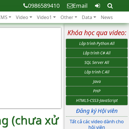
0986589410
Email
CMS
Video
Video1
Other
Data
News
Khóa học qua video:
Lập trình Python All
Lập trình C# All
SQL Server All
Lập trình C All
Java
PHP
HTML5-CSS3-JavaScript
Đăng ký Hội viên
ng (chưa xử
Tất cả các video dành cho
hội viên