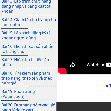
Bài 13. Lập trình chức năng
đăng nhập và đăng xuất tài
khoản
Bài 14. Giảm tải cho trang chủ
index.php
Bài 15. Lập trình đăng ký tài
khoản người dùng
Bài 16. Hiển thị các sản phẩm
ra trang chủ
Bài 17. Hiển thị chi tiết sản
phẩm
Bài 18. Tìm kiếm sản phẩm
theo hãng, theo tên và theo
mức giá
»
T
Bài 19. Phân trang
(Pagination)
Bài 20. Đưa sản phẩm vào giỏ
hàng (Add to cart)