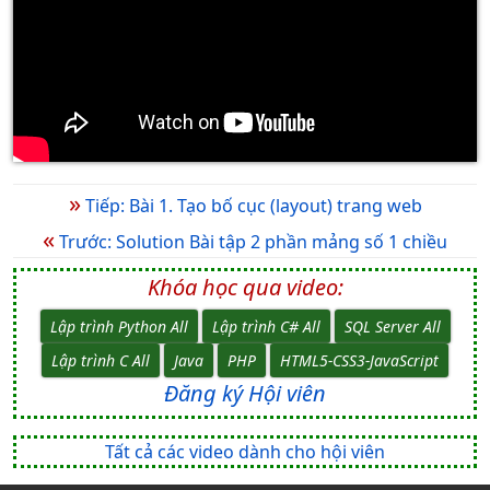
»
Tiếp: Bài 1. Tạo bố cục (layout) trang web
«
Trước: Solution Bài tập 2 phần mảng số 1 chiều
Khóa học qua video:
Lập trình Python All
Lập trình C# All
SQL Server All
Lập trình C All
Java
PHP
HTML5-CSS3-JavaScript
Đăng ký Hội viên
Tất cả các video dành cho hội viên