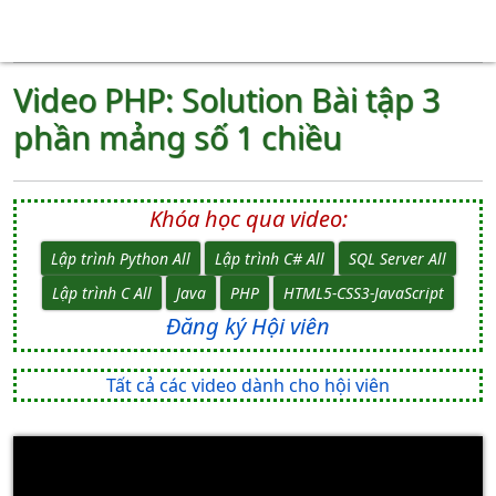
Video PHP: Solution Bài tập 3
phần mảng số 1 chiều
Khóa học qua video:
Lập trình Python All
Lập trình C# All
SQL Server All
Lập trình C All
Java
PHP
HTML5-CSS3-JavaScript
Đăng ký Hội viên
Tất cả các video dành cho hội viên