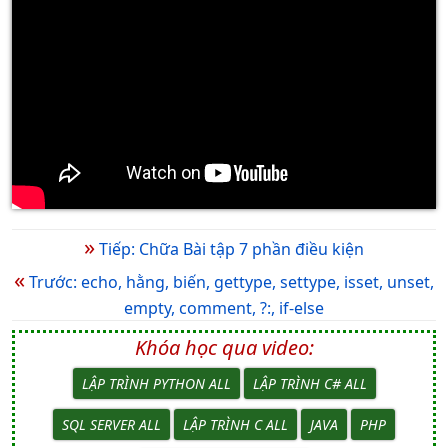
»
Tiếp: Chữa Bài tập 7 phần điều kiện
«
Trước: echo, hằng, biến, gettype, settype, isset, unset,
empty, comment, ?:, if-else
Khóa học qua video:
LẬP TRÌNH PYTHON ALL
LẬP TRÌNH C# ALL
SQL SERVER ALL
LẬP TRÌNH C ALL
JAVA
PHP