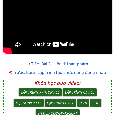
»
Tiếp: Bài 5. Hiển thị sản phẩm
«
Trước: Bài 3. Lập trình tạo chức năng đăng nhập
Khóa học qua video:
LẬP TRÌNH PYTHON ALL
LẬP TRÌNH C# ALL
SQL SERVER ALL
LẬP TRÌNH C ALL
JAVA
PHP
HTML5-CSS3-JAVASCRIPT