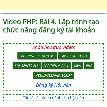
Video PHP: Bài 4. Lập trình tạo
chức năng đăng ký tài khoản
Khóa học qua video:
LẬP TRÌNH PYTHON ALL
LẬP TRÌNH C# ALL
SQL SERVER ALL
LẬP TRÌNH C ALL
JAVA
PHP
HTML5-CSS3-JAVASCRIPT
Đăng ký Hội viên
Tất cả các video dành cho hội viên