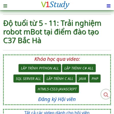
≡
≡
Độ tuổi từ 5 - 11: Trải nghiệm
robot mBot tại điểm đào tạo
C37 Bắc Hà
Khóa học qua video:
LẬP TRÌNH PYTHON ALL
LẬP TRÌNH C# ALL
SQL SERVER ALL
LẬP TRÌNH C ALL
JAVA
PHP
HTML5-CSS3-JAVASCRIPT
Đăng ký Hội viên
Tất cả các video dành cho hội viên