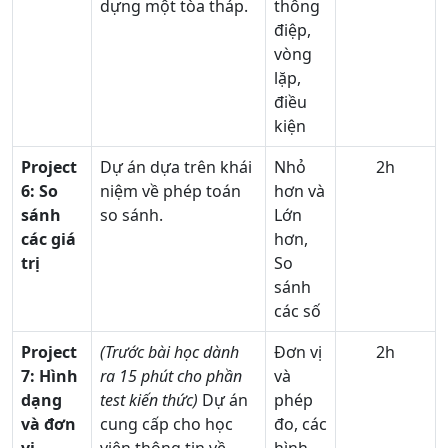
dựng một tòa tháp.
thông
điệp,
vòng
lặp,
điều
kiện
Project
Dự án dựa trên khái
Nhỏ
2h
6: So
niệm về phép toán
hơn và
sánh
so sánh.
Lớn
các giá
hơn,
trị
So
sánh
các số
Project
(Trước bài học dành
Đơn vị
2h
7:
Hình
ra 15 phút cho phần
và
dạng
test kiến thức)
Dự án
phép
và đơn
cung cấp cho học
đo, các