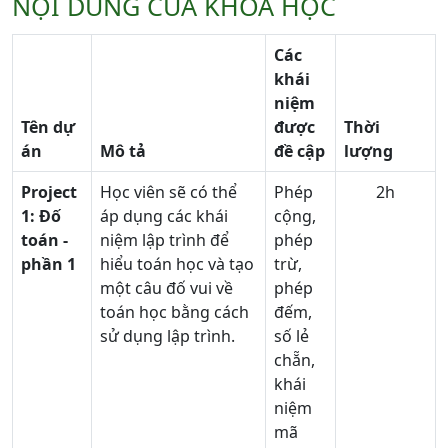
NỘI DUNG CỦA KHÓA HỌC
Các
khái
niệm
Tên dự
được
Thời
án
Mô tả
đề cập
lượng
Project
Học viên sẽ có thể
Phép
2h
1: Đố
áp dụng các khái
cộng,
toán -
niệm lập trình để
phép
phần 1
hiểu toán học và tạo
trừ,
một câu đố vui về
phép
toán học bằng cách
đếm,
sử dụng lập trình.
số lẻ
chẵn,
khái
niệm
mã