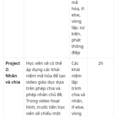
mã
hóa, if-
else,
vòng
lặp, sự
kiện,
phát
thông
điệp
Project
Học viên sẽ có thể
Các
2h
2:
áp dụng các khái
khái
Nhân
niệm mã hóa để tạo
niệm
và chia
video giáo dục dựa
lập
trên phép chia và
trình
phép nhân chủ đề.
chia và
Trong video hoạt
nhân,
hình, trước tiên học
if-else,
viên sẽ chiếu một
vòng