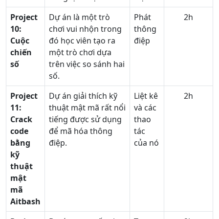
Project
Dự án là một trò
Phát
2h
10:
chơi vui nhộn trong
thông
Cuộc
đó học viên tạo ra
điệp
chiến
một trò chơi dựa
số
trên việc so sánh hai
số.
Project
Dự án giải thích kỹ
Liệt kê
2h
11:
thuật mật mã rất nổi
và các
Crack
tiếng được sử dụng
thao
code
để mã hóa thông
tác
bằng
điệp.
của nó
kỹ
thuật
mật
mã
Aitbash