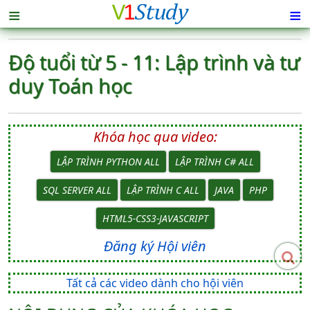
≡
≡
Độ tuổi từ 5 - 11: Lập trình và tư
duy Toán học
Khóa học qua video:
LẬP TRÌNH PYTHON ALL
LẬP TRÌNH C# ALL
SQL SERVER ALL
LẬP TRÌNH C ALL
JAVA
PHP
HTML5-CSS3-JAVASCRIPT
Đăng ký Hội viên
Tất cả các video dành cho hội viên