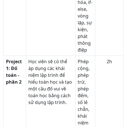
hóa, if-
else,
vòng
lặp, sự
kiện,
phát
thông
điệp
Project
Học viên sẽ có thể
Phép
2h
1: Đố
áp dụng các khái
cộng,
toán -
niệm lập trình để
phép
phần
2
hiểu toán học và tạo
trừ,
một câu đố vui về
phép
toán học bằng cách
đếm,
sử dụng lập trình.
số lẻ
chẵn,
khái
niệm