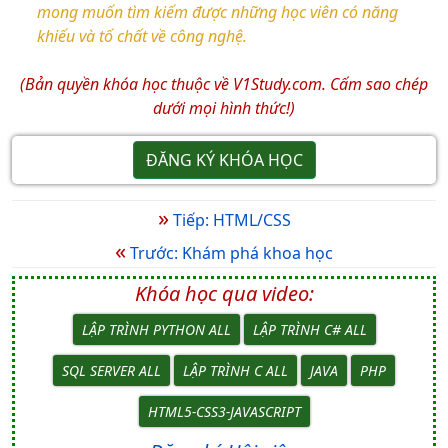
mong muốn tìm kiếm được những học viên có năng
khiếu và tố chất về công nghệ.
(Bản quyền khóa học thuộc về V1Study.com. Cấm sao chép
dưới mọi hình thức!)
ĐĂNG KÝ KHÓA HỌC
»
Tiếp: HTML/CSS
«
Trước: Khám phá khoa học
Khóa học qua video:
LẬP TRÌNH PYTHON ALL
LẬP TRÌNH C# ALL
SQL SERVER ALL
LẬP TRÌNH C ALL
JAVA
PHP
HTML5-CSS3-JAVASCRIPT