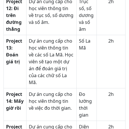
Project
Dự án cung cấp cho
Trục
2h
12:
Đi
học viên thông tin
số, số
trên
về trục số, số dương
dương
đường
và số âm.
và số
thẳng
âm
Project
Dự án cung cấp cho
Số La
2h
13:
học viên thông tin
Mã
Đoán
về các số La Mã. Học
giá trị
viên sẽ tạo một dự
án để đoán giá trị
của các chữ số La
Mã.
Project
Dự án cung cấp cho
Đo
2h
14:
Mấy
học viên thông tin
lường
giờ rồi
về việc đo thời gian.
thời
gian
Project
Dự án cung cấp cho
Diện
2h