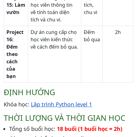
15:
Làm
học viên thông tin
tích,
vườn
về tính toán diện
chu vi
tích và chu vi.
Project
Dự án cung cấp cho
Đếm
2h
16:
học viên kiến thức
bỏ qua
Đếm
về cách đếm bỏ qua.
theo
cách
của
bạn
ĐỊNH HƯỚNG
Khóa học:
Lập trình Python level 1
THỜI LƯỢNG VÀ THỜI GIAN HỌC
Tổng số buổi học:
18 buổi (1 buổi học = 2h)