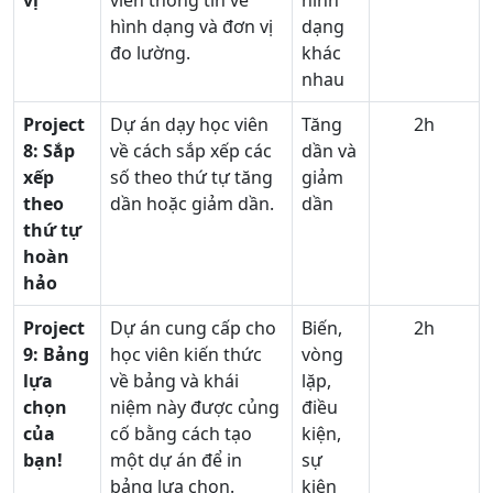
vị
viên thông tin về
hình
hình dạng và đơn vị
dạng
đo lường.
khác
nhau
Project
Dự án dạy học viên
Tăng
2h
8:
Sắp
về cách sắp xếp các
dần và
xếp
số theo thứ tự tăng
giảm
theo
dần hoặc giảm dần.
dần
thứ tự
hoàn
hảo
Project
Dự án cung cấp cho
Biến,
2h
9:
Bảng
học viên kiến thức
vòng
lựa
về bảng và khái
lặp,
chọn
niệm này được củng
điều
của
cố bằng cách tạo
kiện,
bạn!
một dự án để in
sự
bảng lựa chọn.
kiện