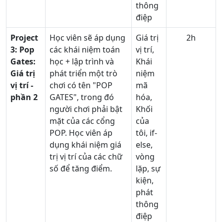
thông
điệp
Project
Học viên sẽ áp dụng
Giá trị
2h
3:
Pop
các khái niệm toán
vị trí,
Gates:
học + lập trình và
Khái
Giá trị
phát triển một trò
niệm
vị trí -
chơi có tên "POP
mã
phần 2
GATES", trong đó
hóa,
người chơi phải bật
Khối
mặt của các cổng
của
POP. Học viên áp
tôi, if-
dụng khái niệm giá
else,
trị vị trí của các chữ
vòng
số để tăng điểm.
lặp, sự
kiện,
phát
thông
điệp