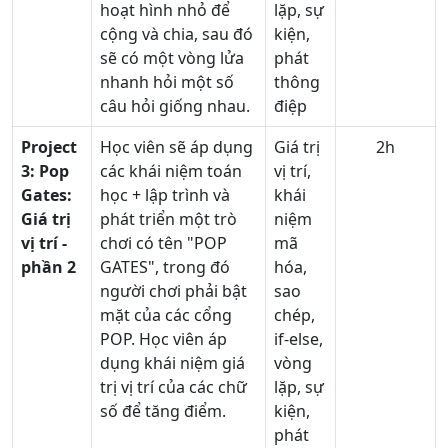
hoạt hình nhỏ để
lặp, sự
cộng và chia, sau đó
kiện,
sẽ có một vòng lửa
phát
nhanh hỏi một số
thông
câu hỏi giống nhau.
điệp
Project
Học viên sẽ áp dụng
Giá trị
2h
3:
Pop
các khái niệm toán
vị trí,
Gates:
học + lập trình và
khái
Giá trị
phát triển một trò
niệm
vị trí -
chơi có tên "POP
mã
phần 2
GATES", trong đó
hóa,
người chơi phải bật
sao
mặt của các cổng
chép,
POP. Học viên áp
if-else,
dụng khái niệm giá
vòng
trị vị trí của các chữ
lặp, sự
số để tăng điểm.
kiện,
phát