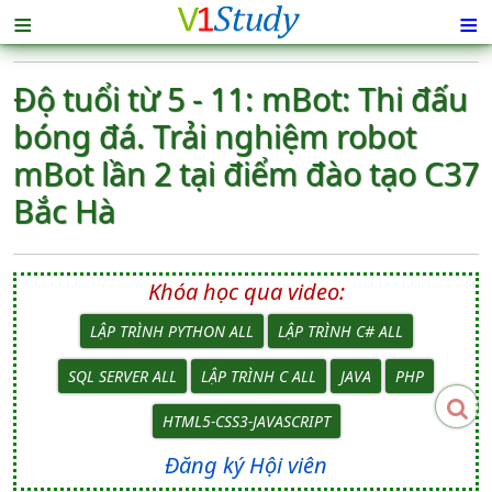
≡
≡
Độ tuổi từ 5 - 11: mBot: Thi đấu
bóng đá. Trải nghiệm robot
mBot lần 2 tại điểm đào tạo C37
Bắc Hà
Khóa học qua video:
LẬP TRÌNH PYTHON ALL
LẬP TRÌNH C# ALL
SQL SERVER ALL
LẬP TRÌNH C ALL
JAVA
PHP
HTML5-CSS3-JAVASCRIPT
Đăng ký Hội viên