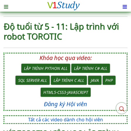
≡
≡
Độ tuổi từ 5 - 11: Lập trình với
robot TOROTIC
Khóa học qua video:
LẬP TRÌNH PYTHON ALL
LẬP TRÌNH C# ALL
SQL SERVER ALL
LẬP TRÌNH C ALL
JAVA
PHP
HTML5-CSS3-JAVASCRIPT
Đăng ký Hội viên
Tất cả các video dành cho hội viên