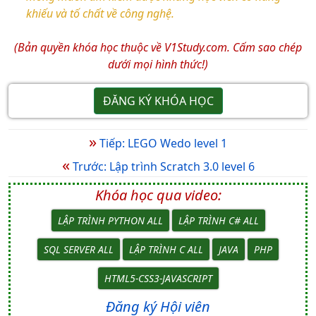
khiếu và tố chất về công nghệ.
(Bản quyền khóa học thuộc về V1Study.com. Cấm sao chép
dưới mọi hình thức!)
ĐĂNG KÝ KHÓA HỌC
»
Tiếp: LEGO Wedo level 1
«
Trước: Lập trình Scratch 3.0 level 6
Khóa học qua video:
LẬP TRÌNH PYTHON ALL
LẬP TRÌNH C# ALL
SQL SERVER ALL
LẬP TRÌNH C ALL
JAVA
PHP
HTML5-CSS3-JAVASCRIPT
Đăng ký Hội viên