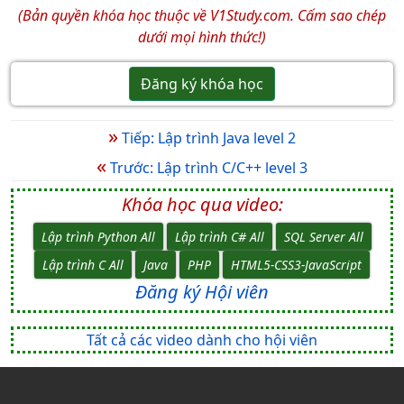
(Bản quyền khóa học thuộc về V1Study.com. Cấm sao chép
dưới mọi hình thức!)
Đăng ký khóa học
»
Tiếp: Lập trình Java level 2
«
Trước: Lập trình C/C++ level 3
Khóa học qua video:
Lập trình Python All
Lập trình C# All
SQL Server All
Lập trình C All
Java
PHP
HTML5-CSS3-JavaScript
Đăng ký Hội viên
Tất cả các video dành cho hội viên