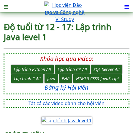
≡
≡
Độ tuổi từ 12 - 17: Lập trình
Java level 1
Khóa học qua video:
Lập trình Python All
Lập trình C# All
SQL Server All
Lập trình C All
Java
PHP
HTML5-CSS3-JavaScript
Đăng ký Hội viên
Tất cả các video dành cho hội viên