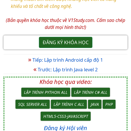
khiếu và tố chất về công nghệ.
(Bản quyền khóa học thuộc về V1Study.com. Cấm sao chép
dưới mọi hình thức!)
ĐĂNG KÝ KHÓA HỌC
»
Tiếp: Lập trình Android cấp độ 1
«
Trước: Lập trình Java level 2
Khóa học qua video:
LẬP TRÌNH PYTHON ALL
LẬP TRÌNH C# ALL
SQL SERVER ALL
LẬP TRÌNH C ALL
JAVA
PHP
HTML5-CSS3-JAVASCRIPT
Đăng ký Hội viên