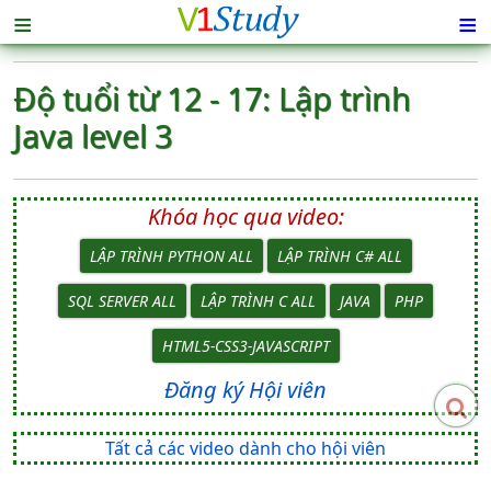
≡
≡
Độ tuổi từ 12 - 17: Lập trình
Java level 3
Khóa học qua video:
LẬP TRÌNH PYTHON ALL
LẬP TRÌNH C# ALL
SQL SERVER ALL
LẬP TRÌNH C ALL
JAVA
PHP
HTML5-CSS3-JAVASCRIPT
Đăng ký Hội viên
Tất cả các video dành cho hội viên