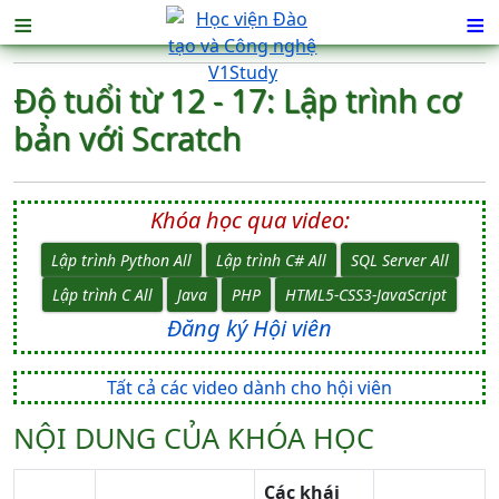
≡
≡
Độ tuổi từ 12 - 17: Lập trình cơ
bản với Scratch
Khóa học qua video:
Lập trình Python All
Lập trình C# All
SQL Server All
Lập trình C All
Java
PHP
HTML5-CSS3-JavaScript
Đăng ký Hội viên
Tất cả các video dành cho hội viên
NỘI DUNG CỦA KHÓA HỌC
Các khái