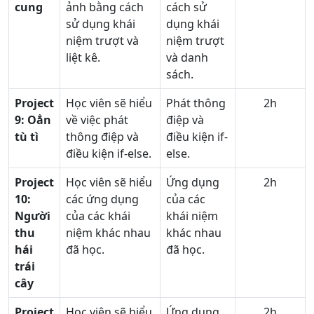
cung
ảnh bằng cách
cách sử
sử dụng khái
dụng khái
niệm trượt và
niệm trượt
liệt kê.
và danh
sách.
Project
Học viên sẽ hiểu
Phát thông
2h
9:
Oẳn
về việc phát
điệp và
tù tì
thông điệp và
điều kiện if-
điều kiện if-else.
else.
Project
Học viên sẽ hiểu
Ứng dụng
2h
10:
các ứng dụng
của các
Người
của các khái
khái niệm
thu
niệm khác nhau
khác nhau
hái
đã học.
đã học.
trái
cây
Project
Học viên sẽ hiểu
Ứng dụng
2h