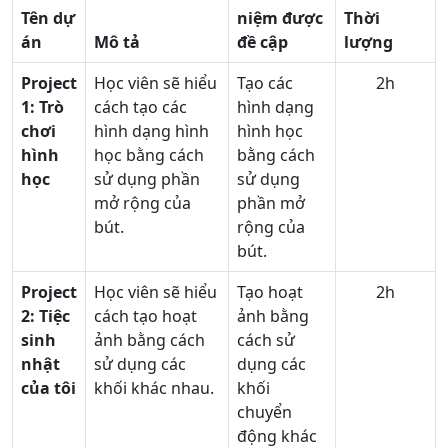
Tên dự
niệm được
Thời
án
Mô tả
đề cập
lượng
Project
Học viên sẽ hiểu
Tạo các
2h
1: Trò
cách tạo các
hình dạng
chơi
hình dạng hình
hình học
hình
học bằng cách
bằng cách
học
sử dụng phần
sử dụng
mở rộng của
phần mở
bút.
rộng của
bút.
Project
Học viên sẽ hiểu
Tạo hoạt
2h
2:
Tiệc
cách tạo hoạt
ảnh bằng
sinh
ảnh bằng cách
cách sử
nhật
sử dụng các
dụng các
của tôi
khối khác nhau.
khối
chuyển
động khác