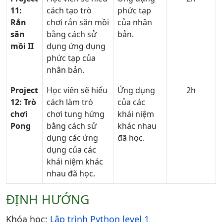
11:
cách tạo trò
phức tạp
Rắn
chơi rắn săn mồi
của nhân
săn
bằng cách sử
bản.
mồi II
dụng ứng dụng
phức tạp của
nhân bản.
Project
Học viên sẽ hiểu
Ứng dụng
2h
12:
Trò
cách làm trò
của các
chơi
chơi tung hứng
khái niệm
Pong
bằng cách sử
khác nhau
dụng các ứng
đã học.
dụng của các
khái niệm khác
nhau đã học.
ĐỊNH HƯỚNG
Khóa học:
Lập trình Python level 1