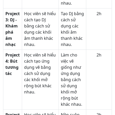
nhau.
Project
Học viên sẽ hiểu
Tạo DJ bằng
2h
3:
DJ -
cách tạo DJ
cách sử
Khám
bằng cách sử
dụng các
phá
dụng các khối
khối âm
âm
âm thanh khác
thanh khác
nhạc
nhau.
nhau.
Project
Học viên sẽ hiểu
Làm cho
2h
4:
Bút
cách tạo ứng
việc vẽ
tương
dụng vẽ bằng
giống như
tác
cách sử dụng
ứng dụng
các khối mở
bằng cách
rộng bút khác
sử dụng
nhau.
khối mở
rộng bút
khác nhau.
Project
Học viên sẽ hiểu
Nền cuộn.
2h