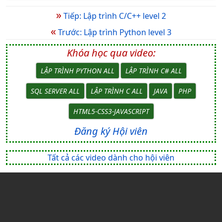
»
Tiếp: Lập trình C/C++ level 2
«
Trước: Lập trình Python level 3
Khóa học qua video:
LẬP TRÌNH PYTHON ALL
LẬP TRÌNH C# ALL
SQL SERVER ALL
LẬP TRÌNH C ALL
JAVA
PHP
HTML5-CSS3-JAVASCRIPT
Đăng ký Hội viên
Tất cả các video dành cho hội viên