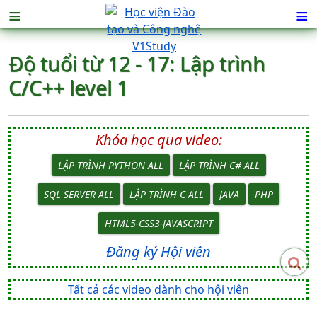
≡
≡
Độ tuổi từ 12 - 17: Lập trình
C/C++ level 1
Khóa học qua video:
LẬP TRÌNH PYTHON ALL
LẬP TRÌNH C# ALL
SQL SERVER ALL
LẬP TRÌNH C ALL
JAVA
PHP
HTML5-CSS3-JAVASCRIPT
Đăng ký Hội viên
Tất cả các video dành cho hội viên