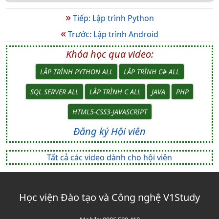
»
Tiếp: Lập trình Python
«
Trước: Lập trình Android
Khóa học qua video:
LẬP TRÌNH PYTHON ALL
LẬP TRÌNH C# ALL
SQL SERVER ALL
LẬP TRÌNH C ALL
JAVA
PHP
HTML5-CSS3-JAVASCRIPT
Đăng ký Hội viên
Tất cả các video dành cho hội viên
Học viện Đào tạo và Công nghệ V1Study