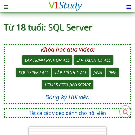
≡
≡
Từ 18 tuổi: SQL Server
Khóa học qua video:
LẬP TRÌNH PYTHON ALL
LẬP TRÌNH C# ALL
SQL SERVER ALL
LẬP TRÌNH C ALL
JAVA
PHP
HTML5-CSS3-JAVASCRIPT
Đăng ký Hội viên
Tất cả các video dành cho hội viên