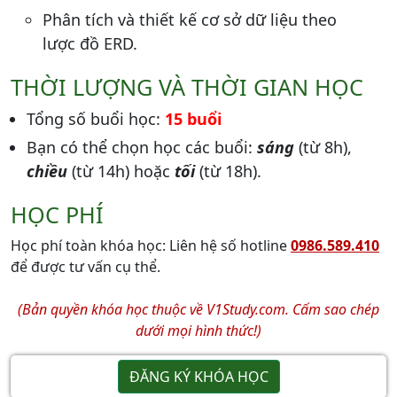
Phân tích và thiết kế cơ sở dữ liệu theo
lược đồ ERD.
THỜI LƯỢNG VÀ THỜI GIAN HỌC
Tổng số buổi học:
15 buổi
Bạn có thể chọn học các buổi:
sáng
(từ 8h),
chiều
(từ 14h) hoặc
tối
(từ 18h).
HỌC PHÍ
Học phí toàn khóa học: Liên hệ số hotline
0986.589.410
để được tư vấn cụ thể.
(Bản quyền khóa học thuộc về V1Study.com. Cấm sao chép
dưới mọi hình thức!)
ĐĂNG KÝ KHÓA HỌC