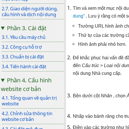
2.7. Giao diện người dùng,
Tìm và xem một mục nội du
cấu hình và dịch nội dung
dung”
. Lưu ý rằng có một s
Trường URL hình ảnh ch
Phần 3. Cài đặt
Thứ tự của các trường c
3.1. Yêu cầu máy chủ
Hình ảnh phải nhỏ hơn.
3.2. Công cụ hỗ trợ
3.3. Chuẩn bị cài đặt
Để khắc phục hai vấn đề đầ
đến
Cấu trúc
>
Loại nội du
3.4. Tiến hành cài đặt
nội dung Nhà cung cấp.
Phần 4. Cấu hình
website cơ bản
Bên dưới cột
Nhãn
, chọn
4.1. Tổng quan về quản trị
website
4.2. Chỉnh sửa thông tin
Nhấp vào bánh răng cho tr
website cơ bản
Điền vào các trường như h
4.3. Cài đặt mô-đun