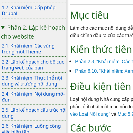
1.7. Khái niệm: Cấp phép
Mục tiêu
Drupal
Phần 2. Lập kế hoạch
Làm cho các mục nội dung dễ đ
cho website
điều chỉnh đầu ra của các trư
2.1. Khái niệm: Các vùng
Kiến thức tiê
trong một Theme
2.2. Lập kế hoạch cho bố cục
Phần 2.3, “Khái niệm: Các t
trang web của bạn
Phần 6.10, “Khái niệm: Xe
2.3. Khái niệm: Thực thể nội
Điều kiện tiê
dung và trường nội dung
2.4. Khái niệm: Nội dung mô-
đun
Loại nội dung Nhà cung cấp p
phải có ít nhất một mục nội 
2.5. Lập kế hoạch cấu trúc nội
vào Loại Nội dung”
và
Mục 5.
dung
Các bước
2.6. Khái niệm: Luồng công
việc biên tập