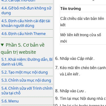
4.4. Gỡ bỏ mô-đun không sử
Tên trường
dụng
Cắt chiều dài văn bản liên
4.5. Định cấu hình cài đặt tài
khoản người dùng
kết
4.6. Định cấu hình Theme
Mở liên kết trong cửa sổ
mới
Phần 5. Cơ bản về
quản trị website
Nhấp vào
Cập nhật
.
5.1. Khái niệm: Đường dẫn, Bí
danh và URL
Kéo mũi tên chéo bên cạnh
5.2. Tạo một mục nội dung
và
Liên kết
.
5.3. Chỉnh sửa mục nội dung
5.4. Chỉnh sửa với Trình chỉnh
Nhấp vào
Lưu
.
sửa tại chỗ
Tìm lại mục Nội dung nhà c
5.6. Menu
Lặp lại các bước tương tự đ