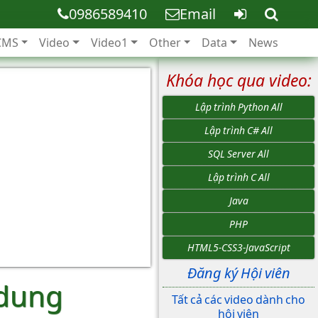
0986589410
Email
CMS
Video
Video1
Other
Data
News
Khóa học qua video:
Lập trình Python All
Lập trình C# All
SQL Server All
Lập trình C All
Java
PHP
HTML5-CSS3-JavaScript
Đăng ký Hội viên
 dung
Tất cả các video dành cho
hội viên