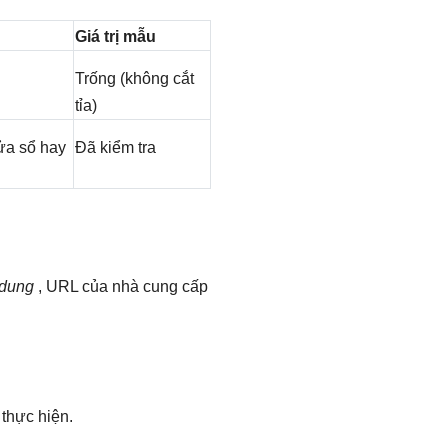
Giá trị mẫu
Trống (không cắt
tỉa)
ửa sổ hay
Đã kiểm tra
 dung
, URL của nhà cung cấp
thực hiện.