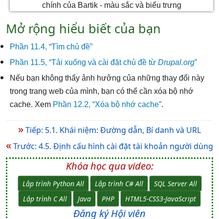
Mở rộng hiểu biết của bạn
Phần 11.4, “Tìm chủ đề”
Phần 11.5, “Tải xuống và cài đặt chủ đề từ
Drupal.org
”
Nếu bạn không thấy ảnh hưởng của những thay đổi này
trong trang web của mình, bạn có thể cần xóa bộ nhớ
cache. Xem
Phần 12.2, “Xóa bộ nhớ cache”
.
»
Tiếp: 5.1. Khái niệm: Đường dẫn, Bí danh và URL
«
Trước: 4.5. Định cấu hình cài đặt tài khoản người dùng
Khóa học qua video:
Lập trình Python All
Lập trình C# All
SQL Server All
Lập trình C All
Java
PHP
HTML5-CSS3-JavaScript
Đăng ký Hội viên