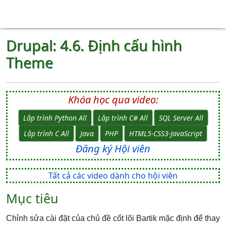
Drupal: 4.6. Định cấu hình
Theme
Khóa học qua video:
Lập trình Python All
Lập trình C# All
SQL Server All
Lập trình C All
Java
PHP
HTML5-CSS3-JavaScript
Đăng ký Hội viên
Tất cả các video dành cho hội viên
Mục tiêu
Chỉnh sửa cài đặt của chủ đề cốt lõi Bartik mặc định để thay