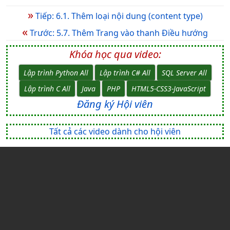
»
Tiếp: 6.1. Thêm loại nội dung (content type)
«
Trước: 5.7. Thêm Trang vào thanh Điều hướng
Khóa học qua video:
Lập trình Python All
Lập trình C# All
SQL Server All
Lập trình C All
Java
PHP
HTML5-CSS3-JavaScript
Đăng ký Hội viên
Tất cả các video dành cho hội viên