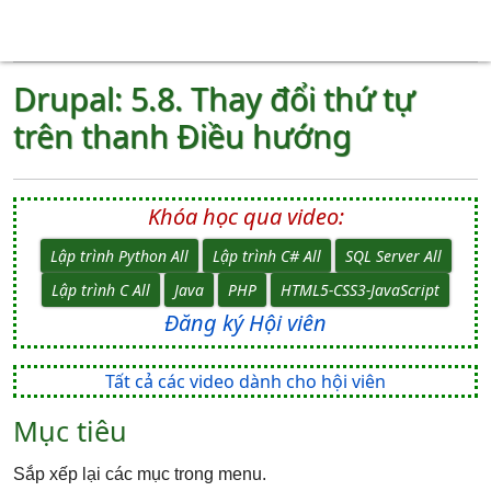
Drupal: 5.8. Thay đổi thứ tự
trên thanh Điều hướng
Khóa học qua video:
Lập trình Python All
Lập trình C# All
SQL Server All
Lập trình C All
Java
PHP
HTML5-CSS3-JavaScript
Đăng ký Hội viên
Tất cả các video dành cho hội viên
Mục tiêu
Sắp xếp lại các mục trong menu.