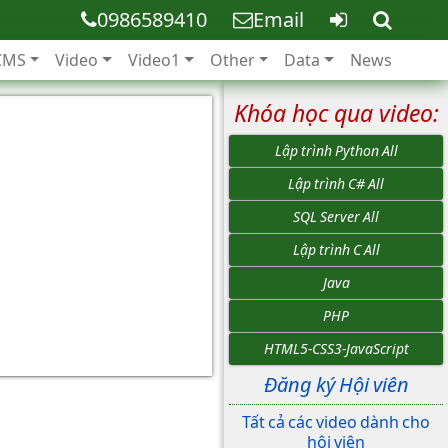
0986589410
Email
CMS
Video
Video1
Other
Data
News
Khóa học qua video:
Lập trình Python All
Lập trình C# All
SQL Server All
Lập trình C All
Java
PHP
HTML5-CSS3-JavaScript
Đăng ký Hội viên
Tất cả các video dành cho
hội viên