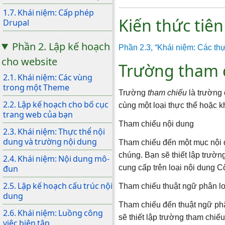
1.7. Khái niệm: Cấp phép
Kiến thức tiê
Drupal
Phần 2. Lập kế hoạch
Phần 2.3, “Khái niệm: Các thự
cho website
Trường tham c
2.1. Khái niệm: Các vùng
trong một Theme
Trường
tham chiếu
là trường 
2.2. Lập kế hoạch cho bố cục
cùng một loại thực thể hoặc 
trang web của bạn
Tham chiếu nội dung
2.3. Khái niệm: Thực thể nội
dung và trường nội dung
Tham chiếu đến một mục nội d
chúng. Bạn sẽ thiết lập trườ
2.4. Khái niệm: Nội dung mô-
đun
cung cấp trên loại nội dung C
2.5. Lập kế hoạch cấu trúc nội
Tham chiếu thuật ngữ phân lo
dung
Tham chiếu đến thuật ngữ phâ
2.6. Khái niệm: Luồng công
sẽ thiết lập trường tham chiế
việc biên tập