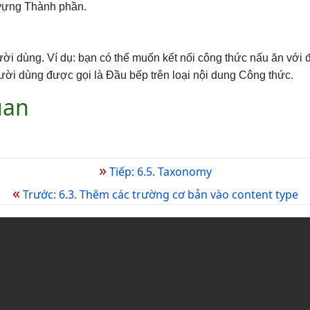
 vựng Thành phần.
i dùng. Ví dụ: bạn có thể muốn kết nối công thức nấu ăn với đ
ười dùng được gọi là Đầu bếp trên loại nội dung Công thức.
uan
»
Tiếp: 6.5. Taxonomy
«
Trước: 6.3. Thêm các trường cơ bản vào content type