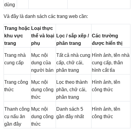
dùng
Và đây là danh sách các trang web cần:
Trang hoặc
Loại thực
khu vực
thể và loại
Lọc / sắp xếp /
Các trường
trang
phụ
phân trang
được hiển thị
Trang nhà
Mục nội
Tất cả nhà cung
Hình ảnh, tên nhà
cung cấp
dung của
cấp, chữ cái,
cung cấp, thân
người bán
phân trang
hình cắt tỉa
Trang công
Mục nội
Lọc theo thành
Hình ảnh, tên
thức
dung công
phần, chữ cái,
công thức
thức
phân trang
Thanh công
Mục nội
Danh sách 5
Hình ảnh, tên
cụ nấu ăn
dung công
gần đây nhất
công thức
gần đây
thức