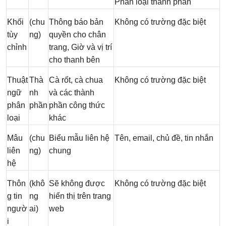
Phân loại thành phần
Khối
(chu
Thông báo bản
Không có trường đặc biệt
tùy
ng)
quyền cho chân
chỉnh
trang, Giờ và vị trí
cho thanh bên
Thuật
Thà
Cà rốt, cà chua
Không có trường đặc biệt
ngữ
nh
và các thành
phân
phần
phần công thức
loại
khác
Mâu
(chu
Biểu mẫu liên hệ
Tên, email, chủ đề, tin nhắn
liên
ng)
chung
hệ
Thôn
(khô
Sẽ không được
Không có trường đặc biệt
g tin
ng
hiển thị trên trang
ngườ
ai)
web
i