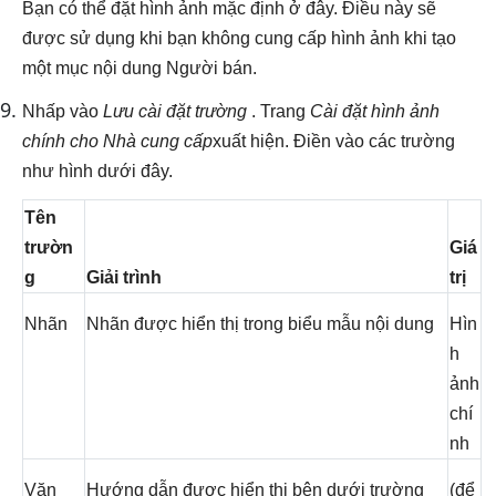
Bạn có thể đặt hình ảnh mặc định ở đây. Điều này sẽ
được sử dụng khi bạn không cung cấp hình ảnh khi tạo
một mục nội dung Người bán.
Nhấp vào
Lưu cài đặt trường
. Trang
Cài đặt hình ảnh
chính cho Nhà cung cấp
xuất hiện. Điền vào các trường
như hình dưới đây.
Tên
trườn
Giá
g
Giải trình
trị
Nhãn
Nhãn được hiển thị trong biểu mẫu nội dung
Hìn
h
ảnh
chí
nh
Văn
Hướng dẫn được hiển thị bên dưới trường
(để