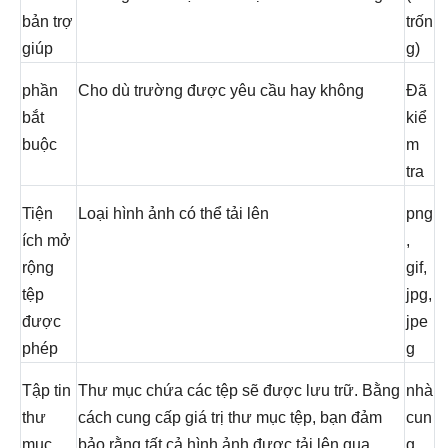
bản trợ
trốn
giúp
g)
phần
Cho dù trường được yêu cầu hay không
Đã
bắt
kiể
buộc
m
tra
Tiện
Loại hình ảnh có thể tải lên
png
ích mở
,
rộng
gif,
tệp
jpg,
được
jpe
phép
g
Tập tin
Thư mục chứa các tệp sẽ được lưu trữ. Bằng
nhà
thư
cách cung cấp giá trị thư mục tệp, bạn đảm
cun
mục
bảo rằng tất cả hình ảnh được tải lên qua
g