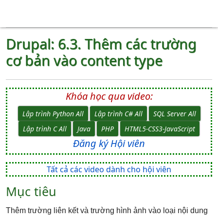
Drupal: 6.3. Thêm các trường
cơ bản vào content type
Khóa học qua video:
Lập trình Python All
Lập trình C# All
SQL Server All
Lập trình C All
Java
PHP
HTML5-CSS3-JavaScript
Đăng ký Hội viên
Tất cả các video dành cho hội viên
Mục tiêu
Thêm trường liên kết và trường hình ảnh vào loại nội dung