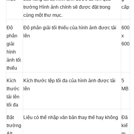
trường Hình ảnh chính sẽ được đặt trong
cấp
cùng một thư mục.
Độ
Độ phân giải tối thiểu của hình ảnh được tải
600
phân
lên
x
giải
600
hình
ảnh tối
thiểu
Kích
Kích thước tệp tối đa của hình ảnh được tải
5
thước
lên
MB
tải lên
tối đa
Bật
Liệu có thể nhập văn bản thay thế hay không
Đã
trường
kiể
Alt
m